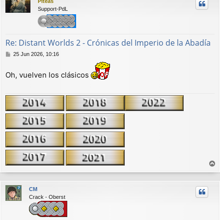
Piteas
i
Support-PdL
b
a
Re: Distant Worlds 2 - Crónicas del Imperio de la Abadía
M
25 Jun 2026, 10:16
e
n
Oh, vuelven los clásicos
s
a
j
e
r
r
CM
i
Crack - Oberst
b
a