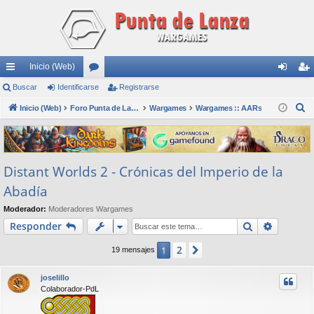
Inicio (Web)
nl
Buscar
Identificarse
or
Registrarse
de
eg
B
ac
Inicio (Web)
os
Foro Punta de Lanza Wargames
Wargames
Wargames :: AARs
nti
ist
u
es
fic
ra
s
rá
ar
rs
c
Distant Worlds 2 - Crónicas del Imperio de la
a
pi
se
e
r
Abadía
do
Moderador:
Moderadores Wargames
s
Buscar
Búsqued
Responder
2
1
Siguiente
19 mensajes
joselillo
Colaborador-PdL