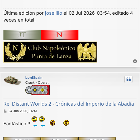
Última edición por
joselillo
el 02 Jul 2026, 03:54, editado 4
veces en total.
r
r
LordSpain
i
Crack - Oberst
b
a
Re: Distant Worlds 2 - Crónicas del Imperio de la Abadía
M
24 Jun 2026, 16:41
e
n
Fantástico !!
s
a
j