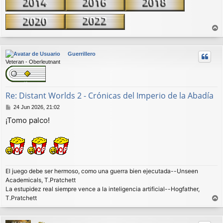
e
r
r
Guerrillero
i
Veteran - Oberleutnant
b
a
Re: Distant Worlds 2 - Crónicas del Imperio de la Abadía
M
24 Jun 2026, 21:02
e
¡Tomo palco!
n
s
a
j
e
El juego debe ser hermoso, como una guerra bien ejecutada--Unseen
Academicals, T.Pratchett
La estupidez real siempre vence a la inteligencia artificial--Hogfather,
T.Pratchett
r
r