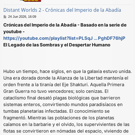
Distant Worlds 2 - Crónicas del Imperio de la Abadía
M
24 Jun 2026, 16:09
e
Crónicas del Imperio de la Abadía - Basado en la serie de
n
youtube -
s
a
https://youtube.com/playlist?list=PLSqJ ... PghDF76hjP
j
El Legado de las Sombras y el Despertar Humano
e
Hubo un tiempo, hace siglos, en que la galaxia estuvo unida.
Una era dorada donde la Alianza de la Libertad mantenía el
orden frente a la tiranía del Eje Shakturi. Aquella Primera
Gran Guerra no tuvo vencedores; solo cenizas. El
cataclismo final desató plagas biológicas que barrieron
sistemas enteros, convirtiendo mundos paradisíacos en
tumbas planetarias infectadas. El conocimiento se
fragmentó. Mientras las poblaciones de los planetas
caíamos en la barbarie y el olvido, los supervivientes de las
flotas se convirtieron en nómadas del espacio, viviendo de