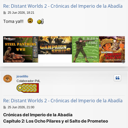
Re: Distant Worlds 2 - Crónicas del Imperio de la Abadía
M
25 Jun 2026, 18:21
e
Toma ya!!!
n
s
a
j
e
r
r
joselillo
i
Colaborador-PdL
b
a
Re: Distant Worlds 2 - Crónicas del Imperio de la Abadía
M
25 Jun 2026, 21:00
e
Crónicas del Imperio de la Abadía
n
Capítulo 2: Los Ocho Pilares y el Salto de Prometeo
s
a