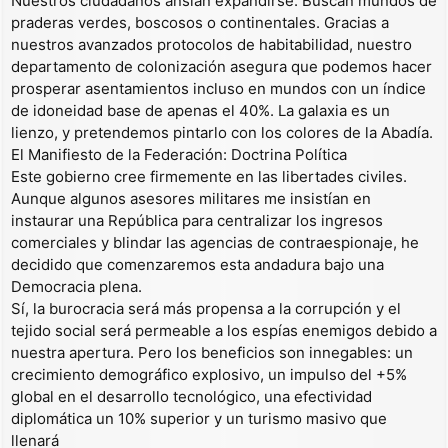
Nuestros ciudadanos ansían expandirse. Buscan mundos de
praderas verdes, boscosos o continentales. Gracias a
nuestros avanzados protocolos de habitabilidad, nuestro
departamento de colonización asegura que podemos hacer
prosperar asentamientos incluso en mundos con un índice
de idoneidad base de apenas el 40%. La galaxia es un
lienzo, y pretendemos pintarlo con los colores de la Abadía.
El Manifiesto de la Federación: Doctrina Política
Este gobierno cree firmemente en las libertades civiles.
Aunque algunos asesores militares me insistían en
instaurar una República para centralizar los ingresos
comerciales y blindar las agencias de contraespionaje, he
decidido que comenzaremos esta andadura bajo una
Democracia plena.
Sí, la burocracia será más propensa a la corrupción y el
tejido social será permeable a los espías enemigos debido a
nuestra apertura. Pero los beneficios son innegables: un
crecimiento demográfico explosivo, un impulso del +5%
global en el desarrollo tecnológico, una efectividad
diplomática un 10% superior y un turismo masivo que
llenará