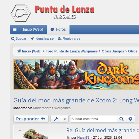
Inicio (Web)
Foros
nl
Buscar
Identificarse
Registrarse
ac
Inicio (Web)
Foro Punta de Lanza Wargames
Otros Juegos
Otros
es
rá
pi
do
s
Guía del mod más grande de Xcom 2: Long War
Moderador:
Moderadores Wargames
Buscar
Bú
Responder
Re: Guía del mod más grande de
M
por
Narci75
»
27 Jun 2026, 12:04