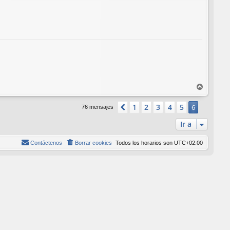
A
r
r
1
2
3
4
5
Anterior
6
76 mensajes
i
Ir a
b
a
Contáctenos
Borrar cookies
Todos los horarios son
UTC+02:00