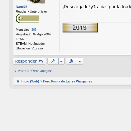
e
¡Descargado! ¡Gracias por la tra
Narci75
n
Regular - Unteroffizier
s
a
j
e
Mensajes:
363
Registrado:
07 Ago 2009,
18:56
STEAM:
No Jugador
Ubicación:
Vizcaya
Responder
Volver a “Otros Juegos”
Inicio (Web)
Foro Punta de Lanza Wargames