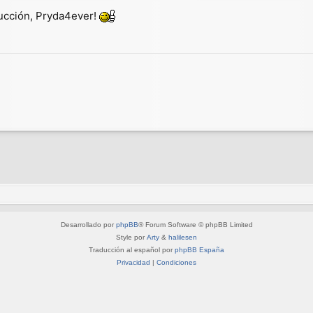
ducción, Pryda4ever!
Desarrollado por
phpBB
® Forum Software © phpBB Limited
Style por
Arty
&
halilesen
Traducción al español por
phpBB España
Privacidad
|
Condiciones