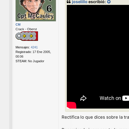
joselillo
escribió:
s
a
j
e
CM
Crack - Oberst
Mensajes:
4241
Registrado:
17 Ene 2005,
00:06
STEAM:
No Jugador
Rectifica lo que dices sobre la t