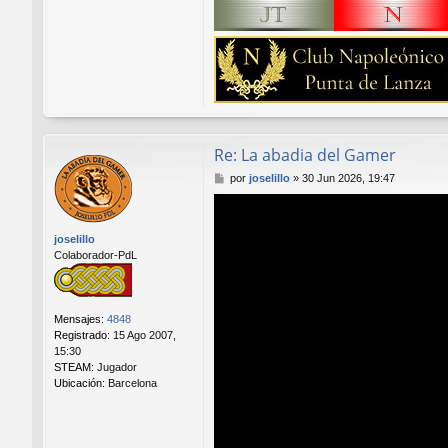
Re: La abadia del Gamer
M
por
joselillo
»
30 Jun 2026, 19:47
e
n
s
joselillo
a
Colaborador-PdL
j
e
Mensajes:
4848
Registrado:
15 Ago 2007,
15:30
STEAM:
Jugador
Ubicación:
Barcelona