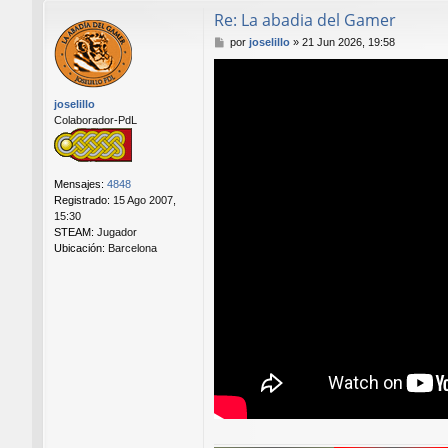
Re: La abadia del Gamer
M
por
joselillo
»
21 Jun 2026, 19:58
e
n
s
joselillo
a
Colaborador-PdL
j
e
Mensajes:
4848
Registrado:
15 Ago 2007,
15:30
STEAM:
Jugador
Ubicación:
Barcelona