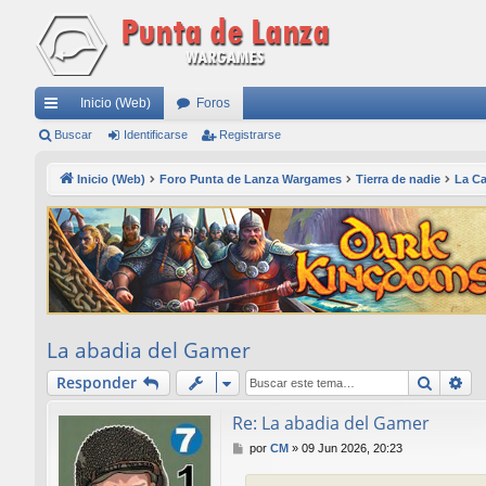
Inicio (Web)
Foros
nl
Buscar
Identificarse
Registrarse
ac
Inicio (Web)
Foro Punta de Lanza Wargames
Tierra de nadie
La Ca
es
rá
pi
do
s
La abadia del Gamer
Buscar
Bú
Responder
Re: La abadia del Gamer
M
por
CM
»
09 Jun 2026, 20:23
e
n