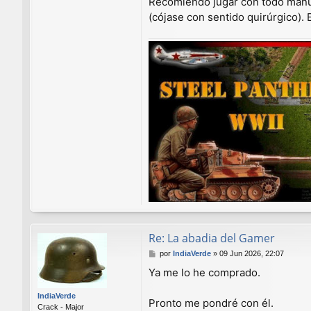
Recomiendo jugar con todo manual
(cójase con sentido quirúrgico).
Re: La abadia del Gamer
M
por
IndiaVerde
»
09 Jun 2026, 22:07
e
Ya me lo he comprado.
n
s
IndiaVerde
a
Pronto me pondré con él.
Crack - Major
j