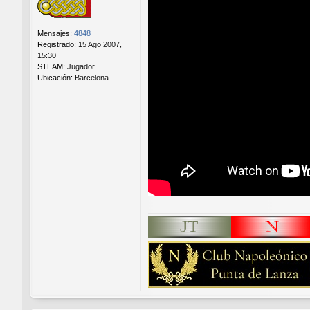
e
Mensajes:
4848
Registrado:
15 Ago 2007,
15:30
STEAM:
Jugador
Ubicación:
Barcelona