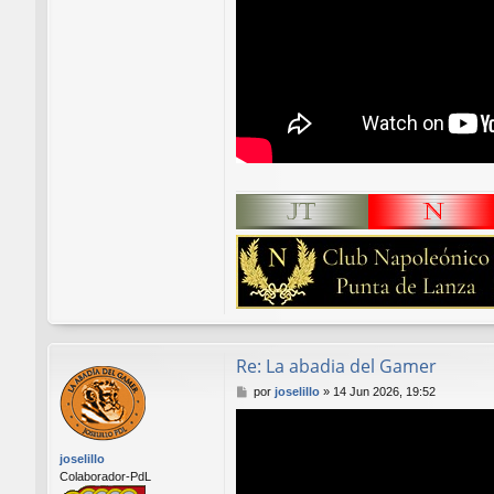
Re: La abadia del Gamer
M
por
joselillo
»
14 Jun 2026, 19:52
e
n
s
joselillo
a
Colaborador-PdL
j