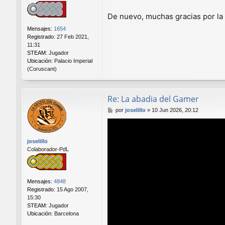
e
De nuevo, muchas gracias por la i
Mensajes:
1654
Registrado:
27 Feb 2021,
11:31
STEAM:
Jugador
Ubicación:
Palacio Imperial
(Coruscant)
Re: La abadia del Gamer
M
por
joselillo
»
10 Jun 2026, 20:12
e
n
s
joselillo
a
Colaborador-PdL
j
e
Mensajes:
4848
Registrado:
15 Ago 2007,
15:30
STEAM:
Jugador
Ubicación:
Barcelona