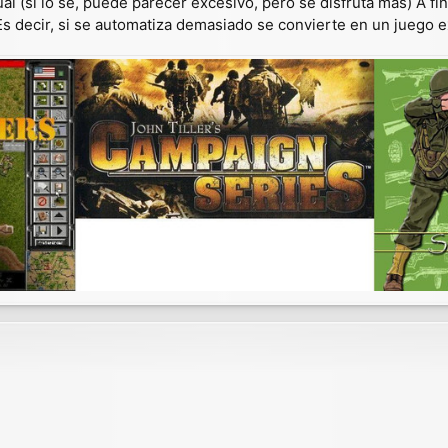
 (sí lo sé, puede parecer excesivo, pero se disfruta más) A f
 Es decir, si se automatiza demasiado se convierte en un juego