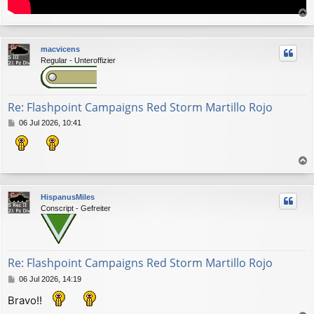
r
r
macvicens
i
Regular - Unteroffizier
b
a
Re: Flashpoint Campaigns Red Storm Martillo Rojo
M
06 Jul 2026, 10:41
e
n
s
a
r
j
r
e
HispanusMiles
i
Conscript - Gefreiter
b
a
Re: Flashpoint Campaigns Red Storm Martillo Rojo
M
06 Jul 2026, 14:19
e
Bravo!!
n
s