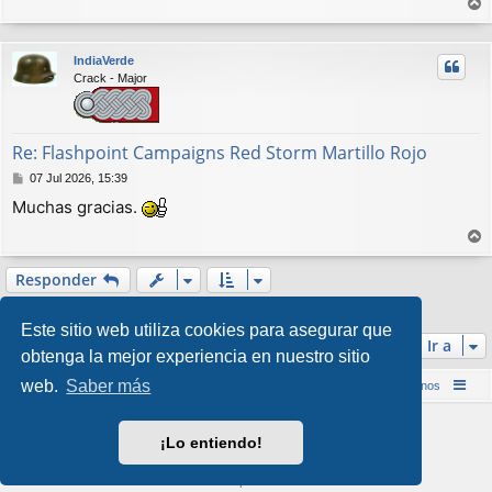
a
r
j
r
e
IndiaVerde
i
Crack - Major
b
a
Re: Flashpoint Campaigns Red Storm Martillo Rojo
M
07 Jul 2026, 15:39
e
Muchas gracias.
n
s
a
r
j
r
Responder
e
i
4 mensajes • Página
1
de
1
b
Este sitio web utiliza cookies para asegurar que
a
Ir a
obtenga la mejor experiencia en nuestro sitio
web.
Saber más
Inicio (Web)
Foro Punta de Lanza Wargames
Contáctenos
Desarrollado por
phpBB
® Forum Software © phpBB Limited
¡Lo entiendo!
Style por
Arty
&
halilesen
Traducción al español por
phpBB España
Privacidad
|
Condiciones