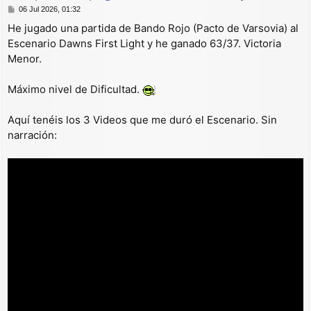
M
06 Jul 2026, 01:32
e
He jugado una partida de Bando Rojo (Pacto de Varsovia) al
n
Escenario Dawns First Light y he ganado 63/37. Victoria
s
a
Menor.
j
e
Máximo nivel de Dificultad.
Aquí tenéis los 3 Videos que me duró el Escenario. Sin
narración: