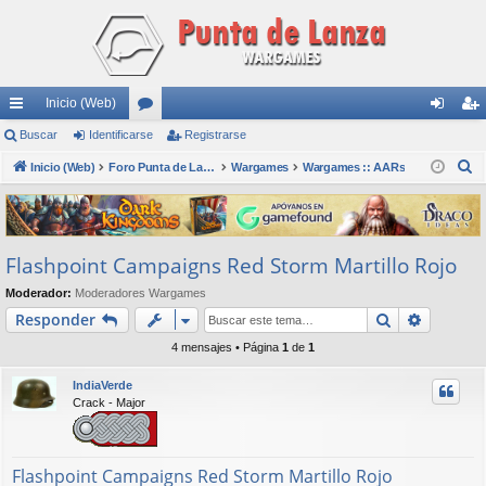
Inicio (Web)
nl
Buscar
Identificarse
or
Registrarse
de
eg
B
ac
Inicio (Web)
os
Foro Punta de Lanza Wargames
Wargames
Wargames :: AARs
nti
ist
u
es
fic
ra
s
rá
ar
rs
c
Flashpoint Campaigns Red Storm Martillo Rojo
a
pi
se
e
r
Moderador:
Moderadores Wargames
do
Buscar
Búsqued
Responder
s
4 mensajes • Página
1
de
1
IndiaVerde
Crack - Major
Flashpoint Campaigns Red Storm Martillo Rojo