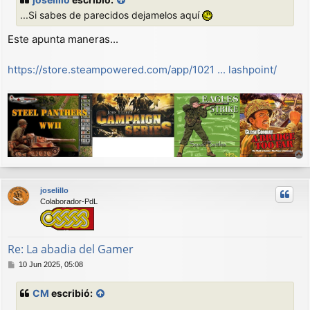
s
...Si sabes de parecidos dejamelos aquí
a
j
Este apunta maneras...
e
https://store.steampowered.com/app/1021 ... lashpoint/
r
r
joselillo
i
Colaborador-PdL
b
a
Re: La abadia del Gamer
M
10 Jun 2025, 05:08
e
n
CM
escribió:
s
a