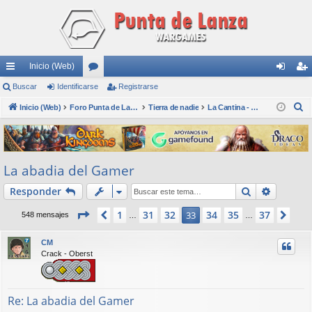
Inicio (Web)
nl
Buscar
Identificarse
or
Registrarse
de
eg
B
ac
Inicio (Web)
os
Foro Punta de Lanza Wargames
Tierra de nadie
La Cantina - Die Kneipe
nti
ist
u
es
fic
ra
s
rá
ar
rs
c
La abadia del Gamer
a
pi
se
e
r
Buscar
Búsqued
Responder
do
s
Página
33
de
37
1
31
32
34
35
37
Anterior
33
Sig
548 mensajes
…
…
CM
Crack - Oberst
Re: La abadia del Gamer