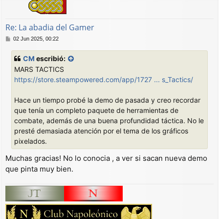
a
Re: La abadia del Gamer
M
02 Jun 2025, 00:22
e
n
CM
escribió:
s
MARS TACTICS
a
j
https://store.steampowered.com/app/1727 ... s_Tactics/
e
Hace un tiempo probé la demo de pasada y creo recordar
que tenía un completo paquete de herramientas de
combate, además de una buena profundidad táctica. No le
presté demasiada atención por el tema de los gráficos
pixelados.
Muchas gracias! No lo conocia , a ver si sacan nueva demo
que pinta muy bien.