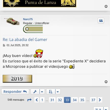
r
r
Narci75
i
Regular - Unteroffizier
b
a
Re: La abadia del Gamer
M
01 Jul 2025, 20:32
e
n
¡Muy buen vídeo!
s
Es curioso que el éxito de la serie "Expediente X" decidiera
a
j
a Microprose a publicar el videojuego
e
r
r
Responder
i
Página
33
de
37
1
31
32
34
35
37
Anterior
33
Sig
b
548 mensajes
…
…
a
Ir a