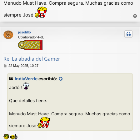
Menudo Must Have. Compra segura. Muchas gracias como
siempre José
r
r
joselillo
i
Colaborador-PdL
b
a
Re: La abadia del Gamer
M
22 May 2025, 10:27
e
n
IndiaVerde
escribió:
s
a
Jodó!!
j
e
Que detalles tiene.
Menudo Must Have. Compra segura. Muchas gracias como
siempre José