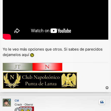
Yo le veo más opciones que otros. Si sabes de parecidos
dejamelos aquí
r
r
CM
i
Crack - Oberst
b
a