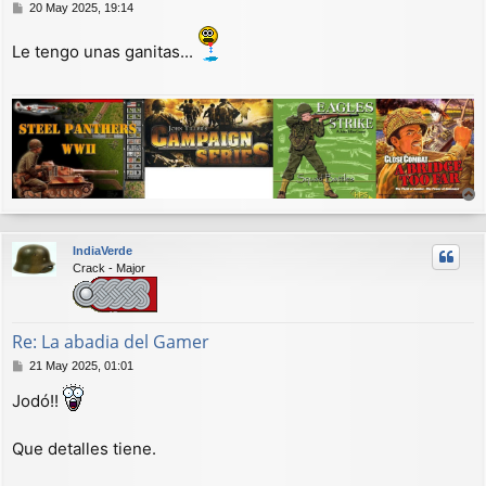
M
20 May 2025, 19:14
e
n
Le tengo unas ganitas...
s
a
j
e
r
r
IndiaVerde
i
Crack - Major
b
a
Re: La abadia del Gamer
M
21 May 2025, 01:01
e
Jodó!!
n
s
a
Que detalles tiene.
j
e