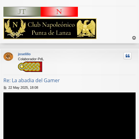
r
r
joselillo
i
Colaborador-PdL
b
a
Re: La abadia del Gamer
M
22 May 2025, 18:08
e
n
s
a
j
e