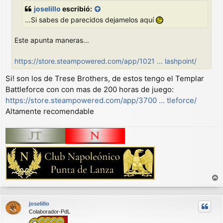
j
joselillo
escribió:
e
...Si sabes de parecidos dejamelos aquí
Este apunta maneras...
https://store.steampowered.com/app/1021 ... lashpoint/
Si! son los de Trese Brothers, de estos tengo el Templar
Battleforce con con mas de 200 horas de juego:
https://store.steampowered.com/app/3700 ... tleforce/
Altamente recomendable
r
r
joselillo
i
Colaborador-PdL
b
a