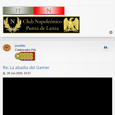
r
r
joselillo
i
Colaborador-PdL
b
a
Re: La abadia del Gamer
M
28 Jun 2025, 20:57
e
n
s
a
j
e