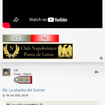
r
r
CM
i
Crack - Oberst
b
a
Re: La abadia del Gamer
M
09 Jun 2025, 09:34
e
n
joselillo
escribió: