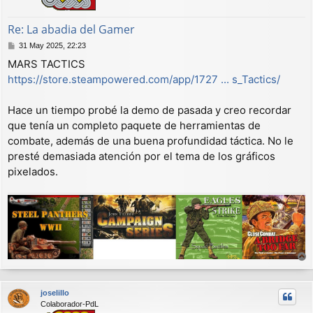
Re: La abadia del Gamer
M
31 May 2025, 22:23
e
MARS TACTICS
n
https://store.steampowered.com/app/1727 ... s_Tactics/
s
a
j
Hace un tiempo probé la demo de pasada y creo recordar
e
que tenía un completo paquete de herramientas de
combate, además de una buena profundidad táctica. No le
presté demasiada atención por el tema de los gráficos
pixelados.
r
r
joselillo
i
Colaborador-PdL
b