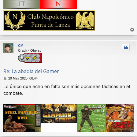
r
r
CM
i
Crack - Oberst
b
a
Re: La abadia del Gamer
M
29 May 2025, 08:44
e
Lo único que echo en falta son más opciones tácticas en el
n
combate.
s
a
j
e
r