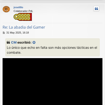
r
joselillo
i
Colaborador-PdL
b
a
Re: La abadia del Gamer
M
31 May 2025, 16:18
e
n
CM
escribió:
s
Lo único que echo en falta son más opciones tácticas en el
a
j
combate.
e