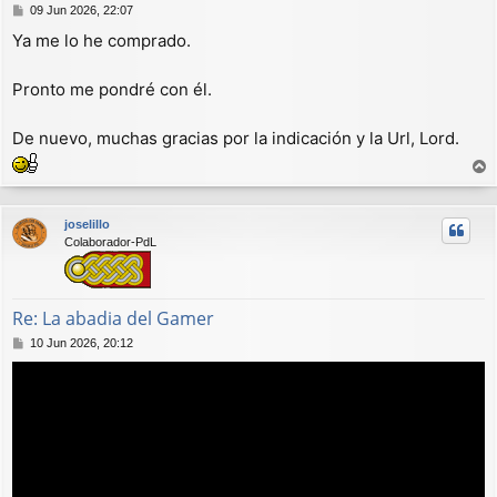
M
09 Jun 2026, 22:07
e
Ya me lo he comprado.
n
s
a
Pronto me pondré con él.
j
e
De nuevo, muchas gracias por la indicación y la Url, Lord.
r
r
joselillo
i
Colaborador-PdL
b
a
Re: La abadia del Gamer
M
10 Jun 2026, 20:12
e
n
s
a
j
e