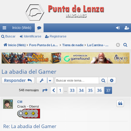
Inicio (Web)
nl
Buscar
Identificarse
or
Registrarse
de
eg
B
ac
Inicio (Web)
os
Foro Punta de Lanza Wargames
Tierra de nadie
La Cantina - Die Kneipe
nti
ist
u
es
fic
ra
s
rá
ar
rs
c
La abadia del Gamer
a
pi
se
e
r
Buscar
Búsqued
Responder
do
s
Página
37
de
37
1
33
34
35
36
Anterior
37
548 mensajes
…
CM
Crack - Oberst
Re: La abadia del Gamer