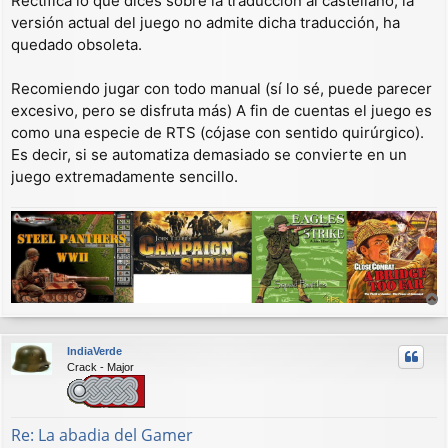
Rectifica lo que dices sobre la traducción al castellano, la
versión actual del juego no admite dicha traducción, ha
quedado obsoleta.
Recomiendo jugar con todo manual (sí lo sé, puede parecer
excesivo, pero se disfruta más) A fin de cuentas el juego es
como una especie de RTS (cójase con sentido quirúrgico).
Es decir, si se automatiza demasiado se convierte en un
juego extremadamente sencillo.
r
r
IndiaVerde
i
Crack - Major
b
a
Re: La abadia del Gamer