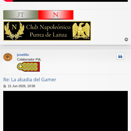
r
r
joselillo
i
Colaborador-PdL
b
a
Re: La abadia del Gamer
M
21 Jun 2026, 19:58
e
n
s
a
j
e