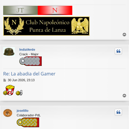
r
r
IndiaVerde
i
Crack - Major
b
a
Re: La abadia del Gamer
M
30 Jun 2026, 23:13
e
n
s
a
r
j
r
e
joselillo
i
Colaborador-PdL
b
a