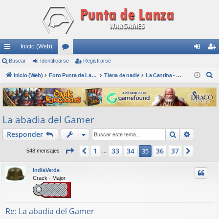
Inicio (Web)
nl
Buscar
Identificarse
or
Registrarse
de
eg
B
ac
Inicio (Web)
os
Foro Punta de Lanza Wargames
Tierra de nadie
La Cantina - Die Kneipe
nti
ist
u
es
fic
ra
s
rá
ar
rs
c
La abadia del Gamer
a
pi
se
e
r
Buscar
Búsqued
Responder
do
s
Página
35
de
37
1
33
34
36
37
Anterior
35
Siguien
548 mensajes
…
IndiaVerde
Crack - Major
Re: La abadia del Gamer