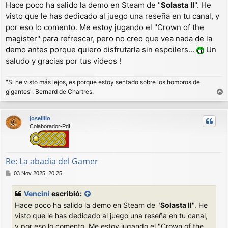
Hace poco ha salido la demo en Steam de "
Solasta II
". He
n
visto que le has dedicado al juego una reseña en tu canal, y
s
a
por eso lo comento. Me estoy jugando el "Crown of the
j
magister" para refrescar, pero no creo que vea nada de la
e
demo antes porque quiero disfrutarla sin espoilers...
Un
saludo y gracias por tus vídeos !
"Si he visto más lejos, es porque estoy sentado sobre los hombros de
gigantes". Bernard de Chartres.
r
r
joselillo
i
Colaborador-PdL
b
a
Re: La abadia del Gamer
M
03 Nov 2025, 20:25
e
n
Vencini
escribió:
s
Hace poco ha salido la demo en Steam de "
Solasta II
". He
a
j
visto que le has dedicado al juego una reseña en tu canal,
e
y por eso lo comento. Me estoy jugando el "Crown of the