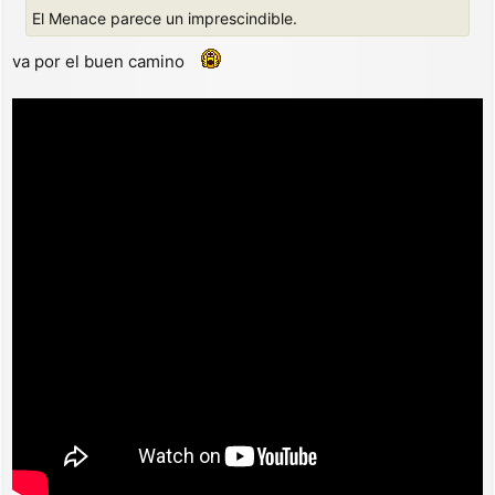
e
El Menace parece un imprescindible.
va por el buen camino