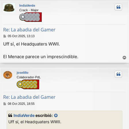
r
IndiaVerde
i
Crack - Major
b
a
Re: La abadia del Gamer
M
05 Oct 2025, 13:13
e
Uff sí, el Headquaters WWII.
n
s
a
El Menace parece un imprescindible.
j
r
e
r
joselillo
i
Colaborador-PdL
b
a
Re: La abadia del Gamer
M
08 Oct 2025, 18:55
e
n
IndiaVerde
escribió:
s
Uff sí, el Headquaters WWII.
a
j