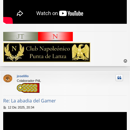
r
r
joselillo
i
Colaborador-PdL
b
a
Re: La abadia del Gamer
M
12 Dic 2025, 20:34
e
n
s
a