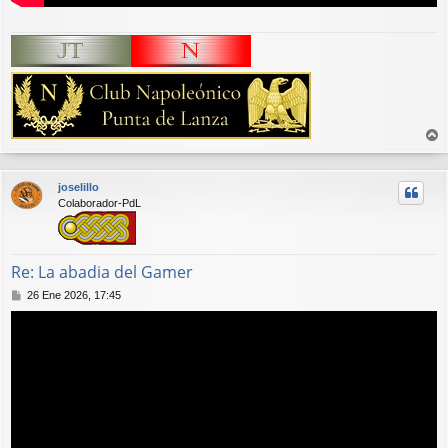
r
r
joselillo
i
Colaborador-PdL
b
a
Re: La abadia del Gamer
M
26 Ene 2026, 17:45
e
n
s
a
j
e