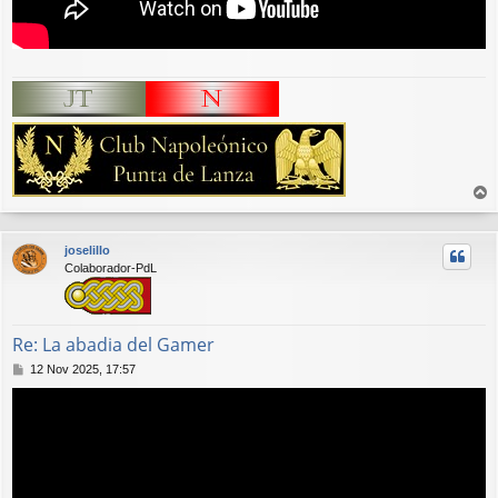
r
r
joselillo
i
Colaborador-PdL
b
a
Re: La abadia del Gamer
M
12 Nov 2025, 17:57
e
n
s
a
j
e