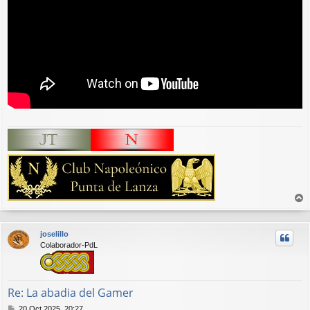
r
r
joselillo
i
Colaborador-PdL
b
a
Re: La abadia del Gamer
M
20 Oct 2025, 20:27