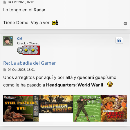
M
04 Oct 2025, 02:01
e
Lo tengo en el Radar.
n
s
a
Tiene Demo. Voy a ver.
j
r
e
r
CM
i
Crack - Oberst
b
a
Re: La abadia del Gamer
M
04 Oct 2025, 18:01
e
Unos arreglitos por aquí y por allá y quedará guapísimo,
n
s
como le ha pasado a
Headquarters: World War II
a
j
e
r