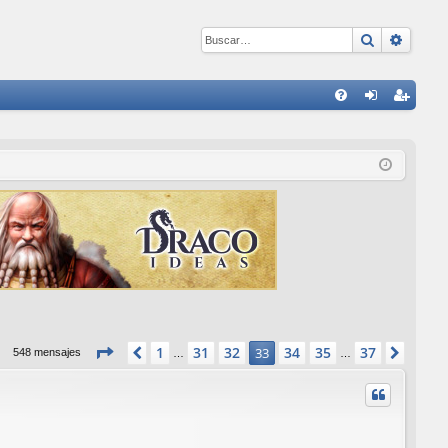
Buscar
Búsqu
E
FA
de
eg
Q
nti
ist
fic
ra
ar
rs
se
e
Página
33
de
37
1
31
32
34
35
37
Anterior
33
Sigui
548 mensajes
…
…