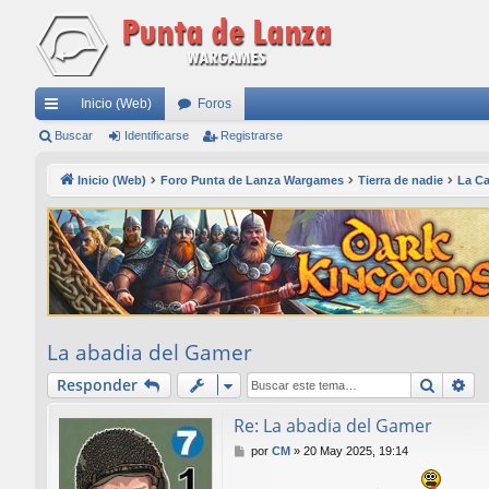
Inicio (Web)
Foros
nl
Buscar
Identificarse
Registrarse
ac
Inicio (Web)
Foro Punta de Lanza Wargames
Tierra de nadie
La Ca
es
rá
pi
do
s
La abadia del Gamer
Buscar
Bú
Responder
Re: La abadia del Gamer
M
por
CM
»
20 May 2025, 19:14
e
n