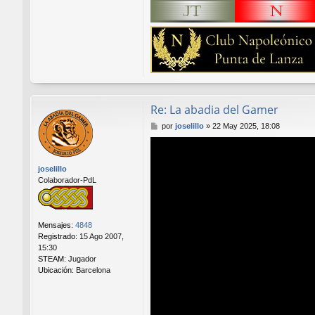
Re: La abadia del Gamer
M
por
joselillo
»
22 May 2025, 18:08
e
n
s
joselillo
a
Colaborador-PdL
j
e
Mensajes:
4848
Registrado:
15 Ago 2007,
15:30
STEAM:
Jugador
Ubicación:
Barcelona