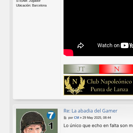
STEAM:
Jugador
Ubicación:
Barcelona
Re: La abadia del Gamer
M
por
CM
»
29 May 2025, 08:44
e
Lo único que echo en falta son m
n
s