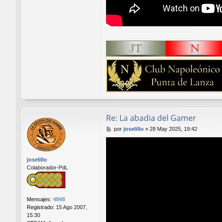
Re: La abadia del Gamer
M
por
joselillo
»
28 May 2025, 19:42
e
n
s
joselillo
a
Colaborador-PdL
j
e
Mensajes:
4848
Registrado:
15 Ago 2007,
15:30