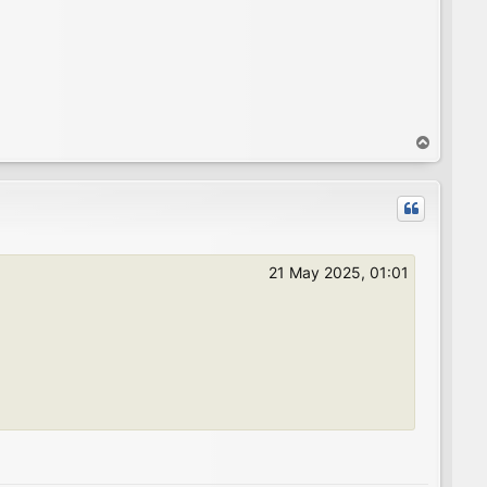
A
r
r
i
b
a
21 May 2025, 01:01