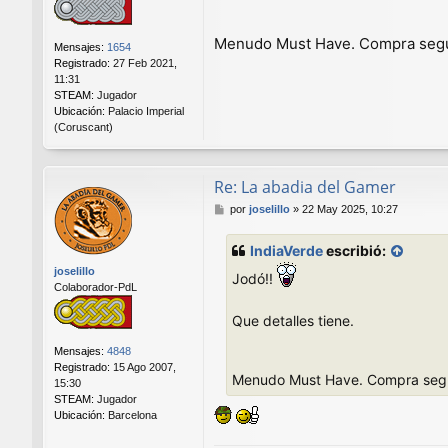
e
Menudo Must Have. Compra segu
Mensajes:
1654
Registrado:
27 Feb 2021,
11:31
STEAM:
Jugador
Ubicación:
Palacio Imperial
(Coruscant)
Re: La abadia del Gamer
M
por
joselillo
»
22 May 2025, 10:27
e
n
IndiaVerde
escribió:
s
joselillo
a
Jodó!!
Colaborador-PdL
j
e
Que detalles tiene.
Mensajes:
4848
Registrado:
15 Ago 2007,
Menudo Must Have. Compra segu
15:30
STEAM:
Jugador
Ubicación:
Barcelona