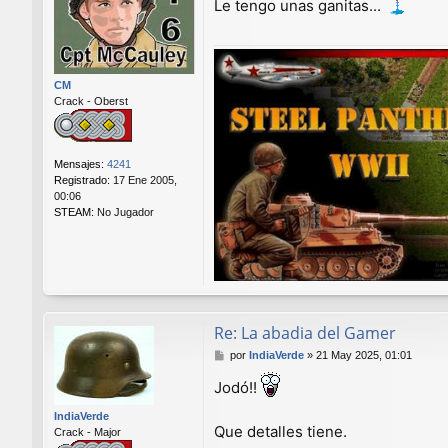
Le tengo unas ganitas...
s
a
j
e
CM
Crack - Oberst
Mensajes:
4241
Registrado:
17 Ene 2005,
00:06
STEAM:
No Jugador
Re: La abadia del Gamer
M
por
IndiaVerde
»
21 May 2025, 01:01
e
Jodó!!
n
s
IndiaVerde
a
Que detalles tiene.
Crack - Major
j