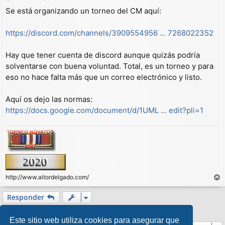
e
Se está organizando un torneo del CM aquí:
n
s
a
https://discord.com/channels/3909554956 ... 7268022352
j
e
Hay que tener cuenta de discord aunque quizás podría
solventarse con buena voluntad. Total, es un torneo y para
eso no hace falta más que un correo electrónico y listo.
Aquí os dejo las normas:
https://docs.google.com/document/d/1UML ... edit?pli=1
http://www.aitordelgado.com/
r
r
Responder
i
1 mensaje • Página
1
de
1
b
Este sitio web utiliza cookies para asegurar que
a