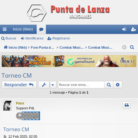
Inicio (Web)
nl
Buscar
Identificarse
or
Registrarse
de
eg
B
ac
Inicio (Web)
os
Foro Punta de Lanza Wargames
Combat Mission
Combat Mission (CMx2)
nti
ist
u
es
fic
ra
s
rá
ar
rs
c
Torneo CM
a
pi
se
e
r
Buscar
Búsqued
Responder
do
1 mensaje • Página
1
de
1
s
Patxi
Support-PdL
Torneo CM
M
12 Feb 2025, 02:05