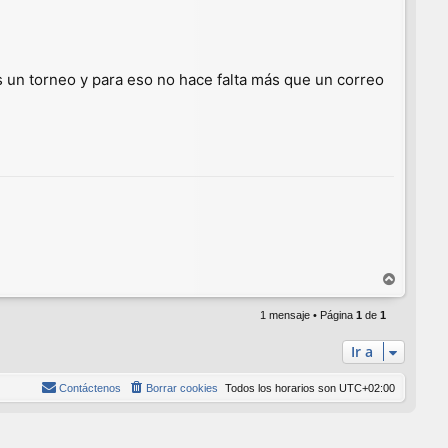
 un torneo y para eso no hace falta más que un correo
A
r
r
1 mensaje • Página
1
de
1
i
Ir a
b
a
Contáctenos
Borrar cookies
Todos los horarios son
UTC+02:00