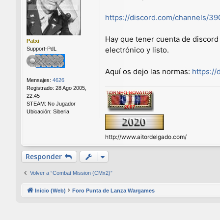
s
a
https://discord.com/channels/3
j
e
Hay que tener cuenta de discord 
Patxi
electrónico y listo.
Support-PdL
Aquí os dejo las normas:
https:/
Mensajes:
4626
Registrado:
28 Ago 2005,
22:45
STEAM:
No Jugador
Ubicación:
Siberia
http://www.aitordelgado.com/
Responder
Volver a “Combat Mission (CMx2)”
Inicio (Web)
Foro Punta de Lanza Wargames