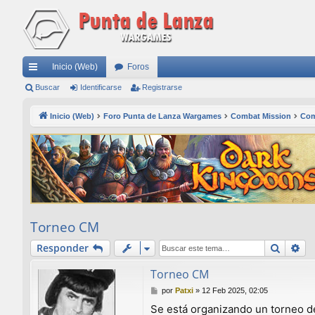
Inicio (Web)
Foros
nl
Buscar
Identificarse
Registrarse
ac
Inicio (Web)
Foro Punta de Lanza Wargames
Combat Mission
Com
es
rá
pi
do
s
Torneo CM
Buscar
Bú
Responder
Torneo CM
M
por
Patxi
»
12 Feb 2025, 02:05
e
Se está organizando un torneo d
n