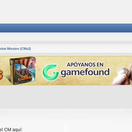
bat Mission (CMx2)
squeda avanzada
el CM aquí: