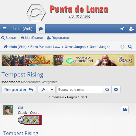
Inicio (Web)
nl
Buscar
Identificarse
or
Registrarse
de
eg
B
ac
Inicio (Web)
os
Foro Punta de Lanza Wargames
Otros Juegos
Otros Juegos
nti
ist
u
es
fic
ra
s
rá
ar
rs
c
Tempest Rising
a
pi
se
e
r
Moderador:
Moderadores Wargames
do
Buscar
Búsqued
Responder
s
1 mensaje • Página
1
de
1
CM
Crack - Oberst
Tempest Rising