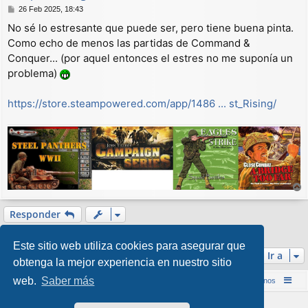
M
26 Feb 2025, 18:43
e
No sé lo estresante que puede ser, pero tiene buena pinta.
n
Como echo de menos las partidas de Command &
s
a
Conquer... (por aquel entonces el estres no me suponía un
j
problema)
e
https://store.steampowered.com/app/1486 ... st_Rising/
r
r
Responder
i
1 mensaje • Página
1
de
1
b
Este sitio web utiliza cookies para asegurar que
a
Ir a
obtenga la mejor experiencia en nuestro sitio
web.
Saber más
Inicio (Web)
Foro Punta de Lanza Wargames
Contáctenos
Desarrollado por
phpBB
® Forum Software © phpBB Limited