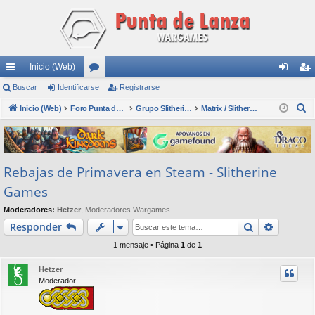
Inicio (Web)
nl
Buscar
Identificarse
or
Registrarse
de
eg
B
ac
Inicio (Web)
os
Foro Punta de Lanza Wargames
Grupo Slitherine
Matrix / Slitherine
nti
ist
u
es
fic
ra
s
rá
ar
rs
c
Rebajas de Primavera en Steam - Slitherine
a
pi
se
e
r
Games
do
Moderadores:
Hetzer
,
Moderadores Wargames
s
Buscar
Búsqued
Responder
1 mensaje • Página
1
de
1
Hetzer
Moderador