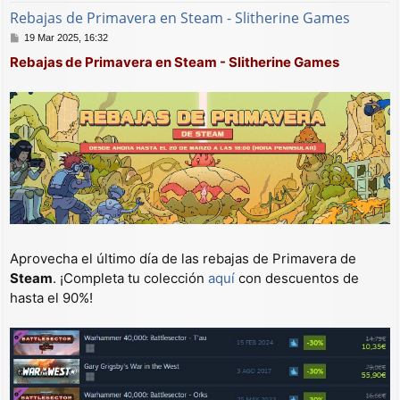
Rebajas de Primavera en Steam - Slitherine Games
M
19 Mar 2025, 16:32
e
Rebajas de Primavera en Steam - Slitherine Games
n
s
a
j
e
Aprovecha el último día de las rebajas de Primavera de
Steam
. ¡Completa tu colección
aquí
con descuentos de
hasta el 90%!