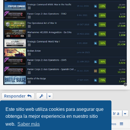
r
r
Responder
i
1 mensaje • Página
1
de
1
b
Este sitio web utiliza cookies para asegurar que
a
Ir a
obtenga la mejor experiencia en nuestro sitio
web.
Saber más
Inicio (Web)
Foro Punta de Lanza Wargames
Contáctenos