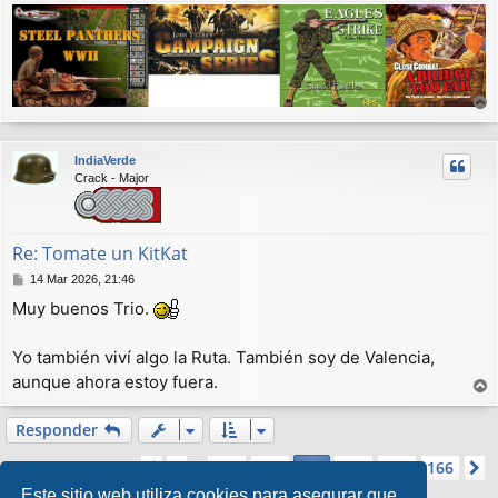
r
r
IndiaVerde
i
Crack - Major
b
a
Re: Tomate un KitKat
M
14 Mar 2026, 21:46
e
Muy buenos Trio.
n
s
a
Yo también viví algo la Ruta. También soy de Valencia,
j
aunque ahora estoy fuera.
e
r
r
Responder
i
Página
163
de
166
1
161
162
164
165
166
Anterior
163
S
b
2482 mensajes
…
a
Este sitio web utiliza cookies para asegurar que