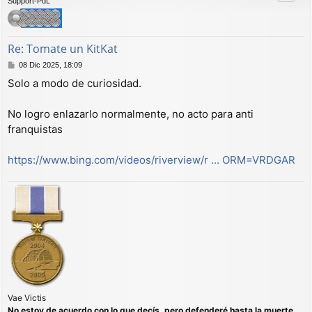
Support-PdL
b
a
Re: Tomate un KitKat
M
08 Dic 2025, 18:09
e
Solo a modo de curiosidad.
n
s
a
No logro enlazarlo normalmente, no acto para anti
j
franquistas
e
https://www.bing.com/videos/riverview/r ... ORM=VRDGAR
Vae Victis
No estoy de acuerdo con lo que decís, pero defenderé hasta la muerte