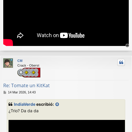
r
r
CM
i
Crack - Oberst
b
a
Re: Tomate un KitKat
M
14 Mar 2026, 14:43
e
n
IndiaVerde
escribió:
s
¿Trio? Da da da
a
j
e