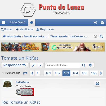
Inicio (Web)
nl
Buscar
Identificarse
or
Registrarse
de
eg
B
ac
Inicio (Web)
os
Foro Punta de Lanza Wargames
Tierra de nadie
La Cantina - Die Kneipe
nti
ist
u
es
fic
ra
s
rá
ar
rs
c
Tomate un KitKat
a
pi
se
e
r
Buscar
Búsqued
Responder
do
s
Página
163
de
166
1
161
162
164
165
166
Anterior
163
S
2482 mensajes
…
IndiaVerde
Crack - Major
Re: Tomate un KitKat