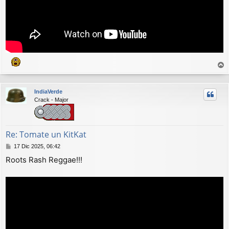
r
r
IndiaVerde
i
Crack - Major
b
a
Re: Tomate un KitKat
M
17 Dic 2025, 06:42
e
Roots Rash Reggae!!!
n
s
a
j
e