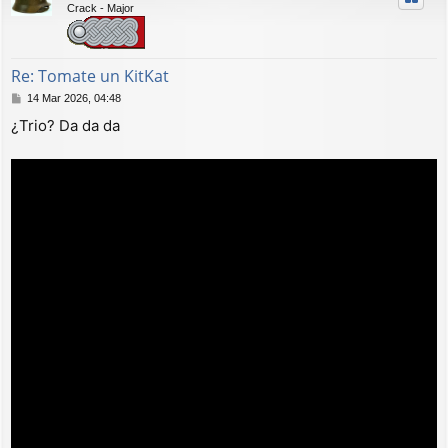
Crack - Major
b
a
Re: Tomate un KitKat
M
14 Mar 2026, 04:48
e
¿Trio? Da da da
n
s
a
j
e