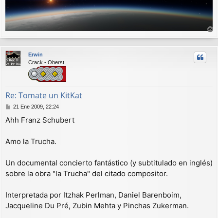
r
r
Erwin
i
Crack - Oberst
b
a
Re: Tomate un KitKat
M
21 Ene 2009, 22:24
e
Ahh Franz Schubert
n
s
a
Amo la Trucha.
j
e
Un documental concierto fantástico (y subtitulado en inglés)
sobre la obra "la Trucha" del citado compositor.
Interpretada por Itzhak Perlman, Daniel Barenboim,
Jacqueline Du Pré, Zubin Mehta y Pinchas Zukerman.