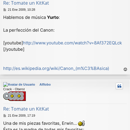
Re: Tomate un KitKat
M
21 Ene 2009, 10:28
e
Hablemos de música
Yurto
:
n
s
a
La perfección del Canon:
j
e
[youtube]
http://www.youtube.com/watch?v=8Af372EQLck
[/youtube]
http://es.wikipedia.org/wiki/Canon_(m%C3%BAsica)
r
r
Alflobo
i
Crack - Oberst
b
a
Re: Tomate un KitKat
M
21 Ene 2009, 17:19
e
Una de mis piezas favoritas, Erwin...
n
Ésta es la madre de todas mis favoritas:
s