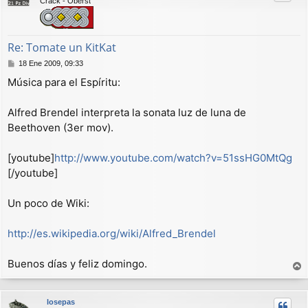
Crack - Oberst
b
a
Re: Tomate un KitKat
M
18 Ene 2009, 09:33
e
Música para el Espíritu:
n
s
a
Alfred Brendel interpreta la sonata luz de luna de
j
Beethoven (3er mov).
e
[youtube]
http://www.youtube.com/watch?v=51ssHG0MtQg
[/youtube]
Un poco de Wiki:
http://es.wikipedia.org/wiki/Alfred_Brendel
Buenos días y feliz domingo.
r
r
losepas
i