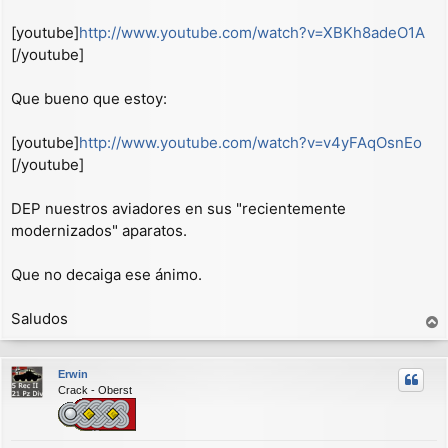
e
[youtube]
http://www.youtube.com/watch?v=XBKh8adeO1A
[/youtube]
Que bueno que estoy:
[youtube]
http://www.youtube.com/watch?v=v4yFAqOsnEo
[/youtube]
DEP nuestros aviadores en sus "recientemente
modernizados" aparatos.
Que no decaiga ese ánimo.
Saludos
r
r
Erwin
i
Crack - Oberst
b
a