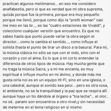
practican algunos melómanos... en eso me considero
analfabestia, pero si que es verdad que mi obra suprema,
quizás porque fue la primera, porque era muy pequeño
porque me llenó, porque como dijo la "pretti woman" casi
me meo en las br..., es las "cuatro estaciones de Vivaldi", y
colecciono cualquier versión que encuentro. Es que no
sabes hasta que punto puede variar la obra según el
director... como le cambia el sentido..., como influye el
solista (hasta el punto de tirar un disco a la basura). Para mi,
la música clásica no sólo se oye con el oido, sino con el
corazón y con el alma. Es lo que a mi corto entender la
diferencia de otros tipos de música. Hay mucha gente que
no traga la música Sacra, y a mi me encanta, es muy
espiritual e influye mucho en mi ánimo, y donde más me
gusta oirla noi es en un equipo HI-FI, sino en una iglesia, o
una catedral, aunque el sonido sea peor... pero es otra cosa,
el ambiente, no se la tranquilidad y la paz que se respira allí
aunque haya un tio dándole al órgano a "toa leche"... el olor..
no sé.. parami son encuentros a otro nivel,y sin necesidad
de meterme en el tema religioso en si mismo