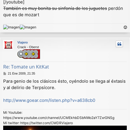
[/youtube]
También es muy bonita su sinfonía de los juguetes
perdón
que es de mozart
r
r
Viajero
i
Crack - Oberst
b
a
Re: Tomate un KitKat
M
21 Ene 2009, 21:35
e
Para genio de los clásicos ésto, oyéndolo se llega al éxtasis
n
y al delirio de Terpsícore.
s
a
j
http://www.goear.com/listen.php?v=a638cb0
e
Mi Youtube:
https://www.youtube.com/channel/UCMEkhbDSbNWo2aY7ZxrGNSg
Mi twitter: https://twitter.com/CMDRViajero