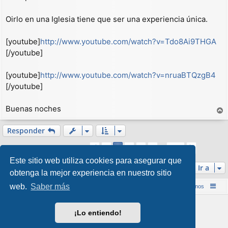
Oirlo en una Iglesia tiene que ser una experiencia única.
[youtube]
http://www.youtube.com/watch?v=Tdo8Ai9THGA
[/youtube]
[youtube]
http://www.youtube.com/watch?v=nruaBTQzgB4
[/youtube]
Buenas noches
r
r
Responder
i
Página
2
de
166
1
3
4
5
166
Anterior
2
Siguient
b
2482 mensajes
…
a
Este sitio web utiliza cookies para asegurar que
Ir a
obtenga la mejor experiencia en nuestro sitio
web.
Saber más
Inicio (Web)
Foro Punta de Lanza Wargames
Contáctenos
Desarrollado por
phpBB
® Forum Software © phpBB Limited
¡Lo entiendo!
Style por
Arty
&
halilesen
Traducción al español por
phpBB España