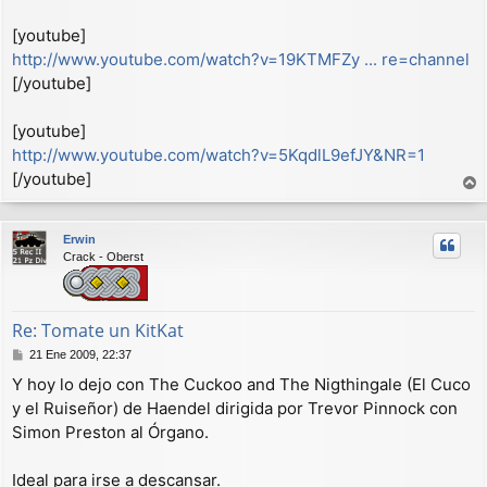
[youtube]
http://www.youtube.com/watch?v=19KTMFZy ... re=channel
[/youtube]
[youtube]
http://www.youtube.com/watch?v=5KqdlL9efJY&NR=1
[/youtube]
r
r
Erwin
i
Crack - Oberst
b
a
Re: Tomate un KitKat
M
21 Ene 2009, 22:37
e
Y hoy lo dejo con The Cuckoo and The Nigthingale (El Cuco
n
y el Ruiseñor) de Haendel dirigida por Trevor Pinnock con
s
a
Simon Preston al Órgano.
j
e
Ideal para irse a descansar.