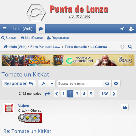
Inicio (Web)
nl
Buscar
Identificarse
or
Registrarse
de
eg
B
ac
Inicio (Web)
os
Foro Punta de Lanza Wargames
Tierra de nadie
La Cantina - Die Kneipe
nti
ist
u
es
fic
ra
s
rá
ar
rs
c
Tomate un KitKat
a
pi
se
e
r
Buscar
Búsqued
Responder
do
s
Página
2
de
166
1
3
4
5
166
Anterior
2
Siguient
2482 mensajes
…
Viajero
Crack - Oberst
Re: Tomate un KitKat