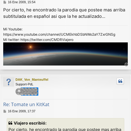
M
16 Ene 2009, 15:54
e
Por cierto, he encontrado la parodia que postee mas arriba
n
subtitulada en español asi que la he actualizado...
s
a
j
Mi Youtube:
e
https://www.youtube.com/channel/UCMEkhbDSbNWo2aY7ZxrGNSg
Mi twitter: https://twitter.com/CMDRViajero
r
r
DAK_Von_Manteuffel
i
Support-PdL
b
a
Re: Tomate un KitKat
M
16 Ene 2009, 17:37
e
n
Viajero escribió:
s
Por cierto, he encontrado la parodia que postee mas arriba
a