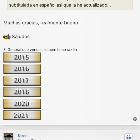
j
subtitulada en español asi que la he actualizado...
e
Muchas gracias, realmente bueno
Saludos
El General que vence, siempre tiene razón
r
r
Erwin
i