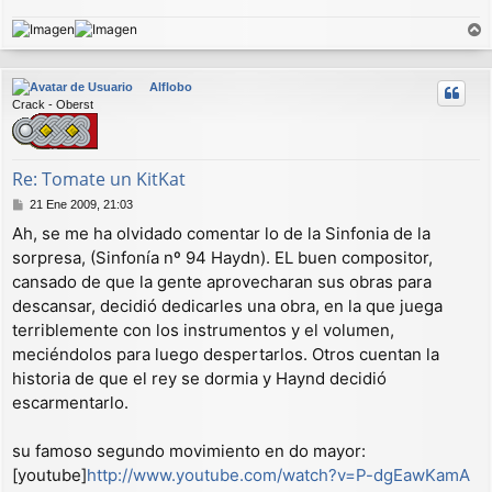
r
r
Alflobo
i
Crack - Oberst
b
a
Re: Tomate un KitKat
M
21 Ene 2009, 21:03
e
Ah, se me ha olvidado comentar lo de la Sinfonia de la
n
sorpresa, (Sinfonía nº 94 Haydn). EL buen compositor,
s
a
cansado de que la gente aprovecharan sus obras para
j
descansar, decidió dedicarles una obra, en la que juega
e
terriblemente con los instrumentos y el volumen,
meciéndolos para luego despertarlos. Otros cuentan la
historia de que el rey se dormia y Haynd decidió
escarmentarlo.
su famoso segundo movimiento en do mayor:
[youtube]
http://www.youtube.com/watch?v=P-dgEawKamA