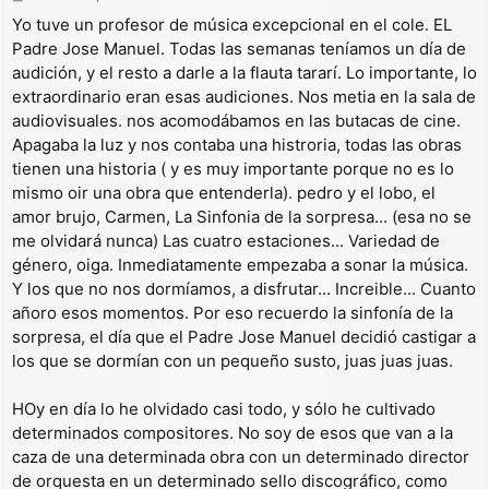
e
Yo tuve un profesor de música excepcional en el cole. EL
n
Padre Jose Manuel. Todas las semanas teníamos un día de
s
a
audición, y el resto a darle a la flauta tararí. Lo importante, lo
j
extraordinario eran esas audiciones. Nos metia en la sala de
e
audiovisuales. nos acomodábamos en las butacas de cine.
Apagaba la luz y nos contaba una histroria, todas las obras
tienen una historia ( y es muy importante porque no es lo
mismo oir una obra que entenderla). pedro y el lobo, el
amor brujo, Carmen, La Sinfonia de la sorpresa... (esa no se
me olvidará nunca) Las cuatro estaciones... Variedad de
género, oiga. Inmediatamente empezaba a sonar la música.
Y los que no nos dormíamos, a disfrutar... Increible... Cuanto
añoro esos momentos. Por eso recuerdo la sinfonía de la
sorpresa, el día que el Padre Jose Manuel decidió castigar a
los que se dormían con un pequeño susto, juas juas juas.
HOy en día lo he olvidado casi todo, y sólo he cultivado
determinados compositores. No soy de esos que van a la
caza de una determinada obra con un determinado director
de orquesta en un determinado sello discográfico, como