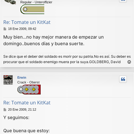
Regular - Unteroffizier
b
a
Re: Tomate un KitKat
M
18 Ene 2009, 09:42
e
Muy bien...no hay mejor manera de empezar un
n
domingo..buenos días y buena suerte.
s
a
j
Se dice que el deber del soldado es morir por su patria.No es así. Su deber es
e
procurar que el soldado enemigo muera por la suya.GOLDBERG, David
r
r
Erwin
i
Crack - Oberst
b
a
Re: Tomate un KitKat
M
20 Ene 2009, 21:12
e
Y seguimos:
n
s
a
Que buena que estoy:
j