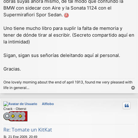
obras suyas ahora mismo, de tal modo que confundo la
BMW con sidecar con Aire y la Sonata 1124 con el
Supermirafiori Spor Sedan.
Uno tiene mucho libro para suplir la falta de memoria y
tener de dónde tirar al escribir. (Secreto compartido aquí en
la intimidad)
Sigan, sigan sus señorías deleitando aquí al personal.
Gracias.
One lovely morning about the end of april 1913, found me very pleased with
life in general...
r
r
Alflobo
i
Crack - Oberst
b
a
Re: Tomate un KitKat
M
21 Ene 2009, 20:49