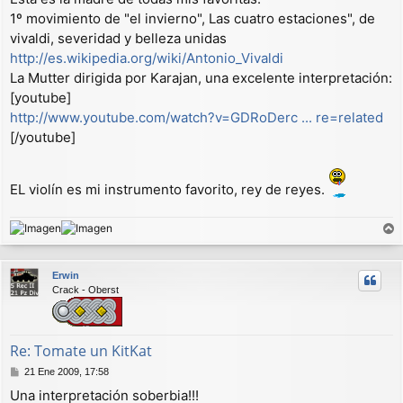
a
1º movimiento de "el invierno", Las cuatro estaciones", de
j
vivaldi, severidad y belleza unidas
e
http://es.wikipedia.org/wiki/Antonio_Vivaldi
La Mutter dirigida por Karajan, una excelente interpretación:
[youtube]
http://www.youtube.com/watch?v=GDRoDerc ... re=related
[/youtube]
EL violín es mi instrumento favorito, rey de reyes.
r
r
Erwin
i
Crack - Oberst
b
a
Re: Tomate un KitKat
M
21 Ene 2009, 17:58
e
Una interpretación soberbia!!!
n