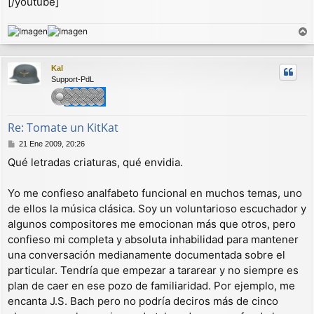
[/youtube]
r
r
Kal
i
Support-PdL
b
a
Re: Tomate un KitKat
M
21 Ene 2009, 20:26
e
Qué letradas criaturas, qué envidia.
n
s
a
Yo me confieso analfabeto funcional en muchos temas, uno
j
de ellos la música clásica. Soy un voluntarioso escuchador y
e
algunos compositores me emocionan más que otros, pero
confieso mi completa y absoluta inhabilidad para mantener
una conversación medianamente documentada sobre el
particular. Tendría que empezar a tararear y no siempre es
plan de caer en ese pozo de familiaridad. Por ejemplo, me
encanta J.S. Bach pero no podría deciros más de cinco