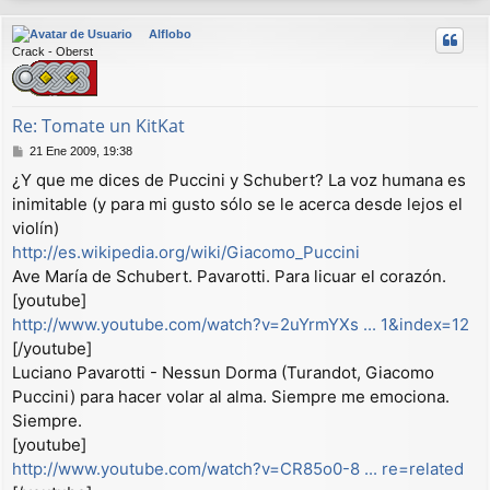
r
Alflobo
i
Crack - Oberst
b
a
Re: Tomate un KitKat
M
21 Ene 2009, 19:38
e
¿Y que me dices de Puccini y Schubert? La voz humana es
n
inimitable (y para mi gusto sólo se le acerca desde lejos el
s
a
violín)
j
http://es.wikipedia.org/wiki/Giacomo_Puccini
e
Ave María de Schubert. Pavarotti. Para licuar el corazón.
[youtube]
http://www.youtube.com/watch?v=2uYrmYXs ... 1&index=12
[/youtube]
Luciano Pavarotti - Nessun Dorma (Turandot, Giacomo
Puccini) para hacer volar al alma. Siempre me emociona.
Siempre.
[youtube]
http://www.youtube.com/watch?v=CR85o0-8 ... re=related