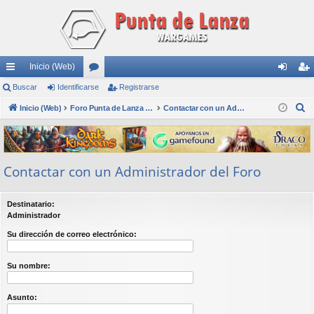
Inicio (Web)
nl
Buscar
Identificarse
or
Registrarse
de
eg
B
ac
Inicio (Web)
os
Foro Punta de Lanza Wargames
Contactar con un Administrador del Foro
nti
ist
u
es
fic
ra
s
rá
ar
rs
c
Contactar con un Administrador del Foro
a
pi
se
e
r
do
Destinatario:
s
Administrador
Su dirección de correo electrónico:
Su nombre:
Asunto: