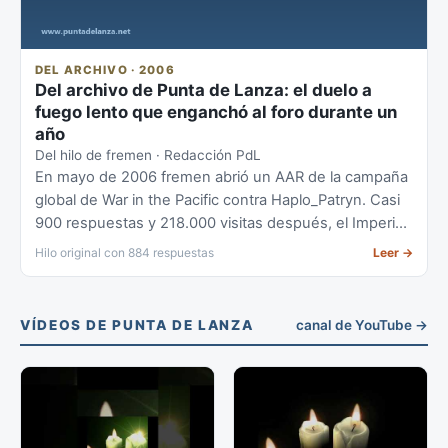
DEL ARCHIVO · 2006
Del archivo de Punta de Lanza: el duelo a
fuego lento que enganchó al foro durante un
año
Del hilo de fremen · Redacción PdL
En mayo de 2006 fremen abrió un AAR de la campaña
global de War in the Pacific contra Haplo_Patryn. Casi
900 respuestas y 218.000 visitas después, el Imperio
del Sol naciente acabó arriando bandera. Lo
Hilo original con 884 respuestas
Leer
→
rescatamos del archivo.
VÍDEOS DE PUNTA DE LANZA
canal de YouTube →