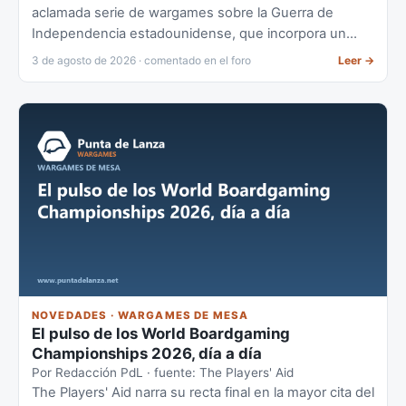
aclamada serie de wargames sobre la Guerra de
Independencia estadounidense, que incorpora un
bando inédito para los Patriotas americanos.
3 de agosto de 2026 · comentado en el foro
Leer
→
NOVEDADES · WARGAMES DE MESA
El pulso de los World Boardgaming
Championships 2026, día a día
Por Redacción PdL · fuente: The Players' Aid
The Players' Aid narra su recta final en la mayor cita del