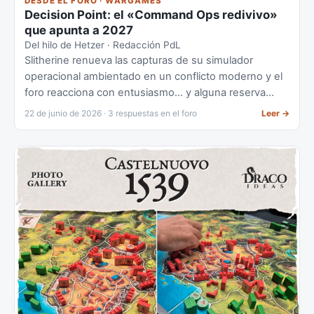
DESDE EL FORO · WARGAMES
Decision Point: el «Command Ops redivivo»
que apunta a 2027
Del hilo de Hetzer · Redacción PdL
Slitherine renueva las capturas de su simulador
operacional ambientado en un conflicto moderno y el
foro reacciona con entusiasmo... y alguna reserva
sobre la interfaz.
22 de junio de 2026 · 3 respuestas en el foro
Leer
→