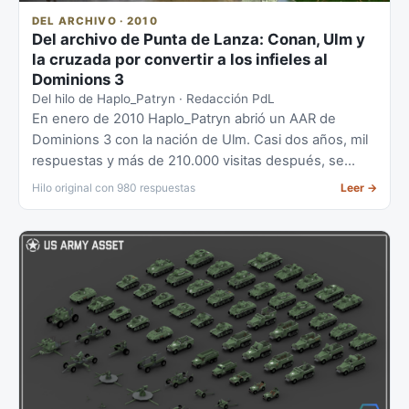
DEL ARCHIVO · 2010
Del archivo de Punta de Lanza: Conan, Ulm y
la cruzada por convertir a los infieles al
Dominions 3
Del hilo de Haplo_Patryn · Redacción PdL
En enero de 2010 Haplo_Patryn abrió un AAR de
Dominions 3 con la nación de Ulm. Casi dos años, mil
respuestas y más de 210.000 visitas después, se
había convertido en una leyenda de la comunidad.
Hilo original con 980 respuestas
Leer
→