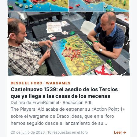
DESDE EL FORO · WARGAMES
Castelnuovo 1539: el asedio de los Tercios
que ya llega a las casas de los mecenas
Del hilo de ErwinRommel · Redacción PdL
The Players' Aid acaba de estrenar su «Action Point 1»
sobre el wargame de Draco Ideas, que en el foro
hemos seguido desde el lanzamiento de su
Kickstarter hasta la producción en masa.
20 de junio de 2026 · 16 respuestas en el foro
Leer
→