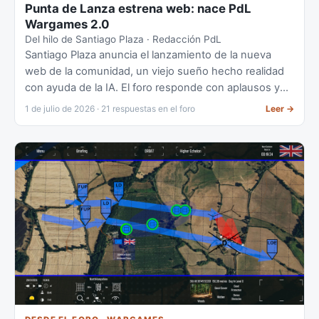
Punta de Lanza estrena web: nace PdL
Wargames 2.0
Del hilo de Santiago Plaza · Redacción PdL
Santiago Plaza anuncia el lanzamiento de la nueva
web de la comunidad, un viejo sueño hecho realidad
con ayuda de la IA. El foro responde con aplausos y
las primeras sugerencias de mejora.
1 de julio de 2026 · 21 respuestas en el foro
Leer
→