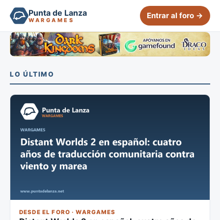
Punta de Lanza
Entrar al foro →
WARGAMES
LO ÚLTIMO
DESDE EL FORO · WARGAMES