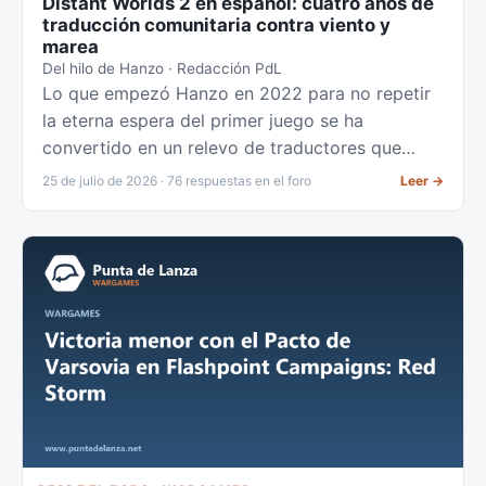
Distant Worlds 2 en español: cuatro años de
traducción comunitaria contra viento y
marea
Del hilo de Hanzo · Redacción PdL
Lo que empezó Hanzo en 2022 para no repetir
la eterna espera del primer juego se ha
convertido en un relevo de traductores que
mantiene vivo el 4X en nuestro idioma, pese al
25 de julio de 2026 · 76 respuestas en el foro
Leer
→
silencio del desarrollador.