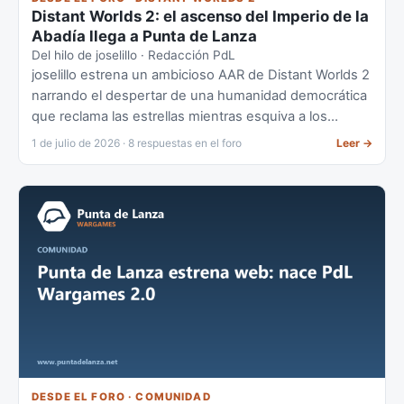
Distant Worlds 2: el ascenso del Imperio de la
Abadía llega a Punta de Lanza
Del hilo de joselillo · Redacción PdL
joselillo estrena un ambicioso AAR de Distant Worlds 2
narrando el despertar de una humanidad democrática
que reclama las estrellas mientras esquiva a los
piratas. La comunidad ya ha tomado palco.
1 de julio de 2026 · 8 respuestas en el foro
Leer
→
DESDE EL FORO · COMUNIDAD