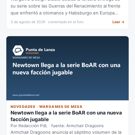
su serie sobre las Guerras del Renacimiento al frente
que enfrentó a otomanos y Habsburgo en Europa
central, con la batalla de Mohács como epicentro.
3 de agosto de 2026 · comentado en el foro
Leer
→
NOVEDADES · WARGAMES DE MESA
Newtown llega a la serie BoAR con una nueva
facción jugable
Por Redacción PdL · fuente: Armchair Dragoons
Armchair Dragoons anuncia el séptimo volumen de la