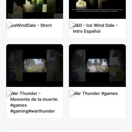
IceWindDale - Short
D&D - Ice Wind Dale -
Intro Español
War Thunder -
War Thunder #games
Momento de la muerte.
#games
#gaming#warthunder