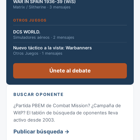
WAR IN SPAIN 1936-39 (WiS)
Matrix / Slitherine · 3 mensajes
OTROS JUEGOS
DCS WORLD.
Simuladores aéreos · 2 mensajes
Nuevo táctico a la vista: Warbanners
Otros Juegos · 1 mensajes
Únete al debate
BUSCAR OPONENTE
¿Partida PBEM de Combat Mission? ¿Campaña de
WitP? El tablón de búsqueda de oponentes lleva
activo desde 2003.
Publicar búsqueda →