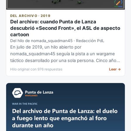
DEL ARCHIVO · 2019
Del archivo: cuando Punta de Lanza
descubrió «Second Front», el ASL de aspecto
cartoon
Del hilo de nomada_squadman45 · Redacción PdL
En julio de 2019, un hilo abierto por
nomada_squadman45 seguía la pista a un wargame
táctico desarrollado por una sola persona. Cinco años
después, aquel proyecto era ya una realidad jugable...
Hilo original con 976 respuestas
Leer
→
y el propio desarrollador se había pasado por el foro.