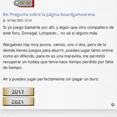
a
Re: Pregunta sobre la página boardgamearena
M
16 Sep 2025, 12:14
e
Si yo juego bastante por allí, y algún que otro compañero de
n
este foro, Donegal, Lolopedo... no sé si alguno más.
s
a
j
Wargames hay muy pocos, vamos, uno o dos, pero de lo
e
demás tienes juegos para aburrir, puedes jugar tanto online
como en diferido, para mi es una maravilla, me permitió
recuperar un hobby que tenía hace tiempo perdido por falta
de tiempo.
Ah y puedes jugar perfectamente sin pagar un duro.
r
r