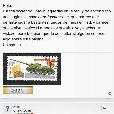
e
Hola,
n
Estaba haciendo unas búsquedas en la red, y he encontrado
s
a
una página llamana
boardgamearena
, que parece que
j
permite jugar a bastantes juegos de mesa en red, y parece
e
que a nivel básico al menos es gratuito. Voy a echar un
vistazo, pero también quería consultar si alguien conoce
algo sobre esta página.
Un saludo.
r
r
Nihil
i
Crack - Oberst
b