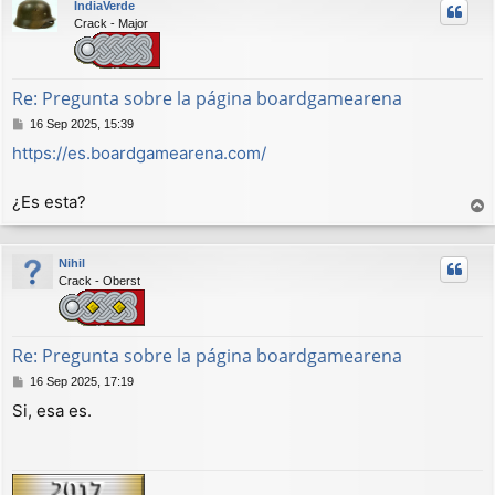
IndiaVerde
i
Crack - Major
b
a
Re: Pregunta sobre la página boardgamearena
M
16 Sep 2025, 15:39
e
https://es.boardgamearena.com/
n
s
a
¿Es esta?
j
r
e
r
Nihil
i
Crack - Oberst
b
a
Re: Pregunta sobre la página boardgamearena
M
16 Sep 2025, 17:19
e
Si, esa es.
n
s
a
j
e