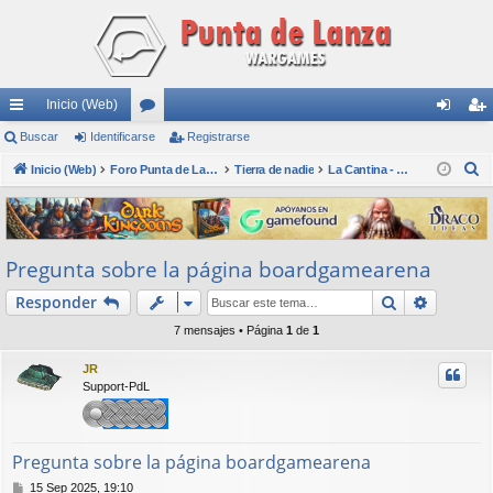
Inicio (Web)
nl
Buscar
Identificarse
or
Registrarse
de
eg
B
ac
Inicio (Web)
os
Foro Punta de Lanza Wargames
Tierra de nadie
La Cantina - Die Kneipe
nti
ist
u
es
fic
ra
s
rá
ar
rs
c
Pregunta sobre la página boardgamearena
a
pi
se
e
r
Buscar
Búsqued
Responder
do
7 mensajes • Página
1
de
1
s
JR
Support-PdL
Pregunta sobre la página boardgamearena
M
15 Sep 2025, 19:10