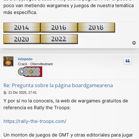
poco van metiendo wargames y juegos de nuestra temática
s
a
más específica.
j
e
r
r
lolopedo
i
Crack - Oberstleutnant
b
a
Re: Pregunta sobre la página boardgamearena
M
21 Dic 2025, 17:41
e
Y por si no la conoceis, la web de wargames gratuitos de
n
referencia es Rally the Troops:
s
a
j
https://rally-the-troops.com/
e
Un monton de juegos de GMT y otras editoriales para jugar