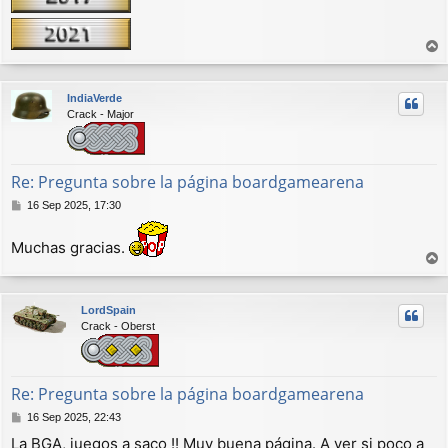
r
r
IndiaVerde
i
Crack - Major
b
a
Re: Pregunta sobre la página boardgamearena
M
16 Sep 2025, 17:30
e
n
Muchas gracias.
s
a
r
j
r
e
LordSpain
i
Crack - Oberst
b
a
Re: Pregunta sobre la página boardgamearena
M
16 Sep 2025, 22:43
e
La BGA, juegos a saco !! Muy buena página. A ver si poco a
n