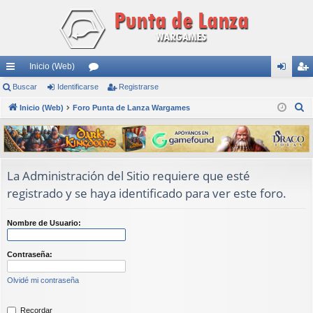
Inicio (Web)
nl
Buscar
Identificarse
or
Registrarse
de
eg
B
ac
Inicio (Web)
Foro Punta de Lanza Wargames
os
nti
ist
u
es
fic
ra
s
rá
ar
rs
c
a
pi
se
e
La Administración del Sitio requiere que esté
r
registrado y se haya identificado para ver este foro.
do
s
Nombre de Usuario:
Contraseña:
Olvidé mi contraseña
Recordar