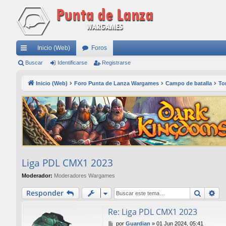
Inicio (Web)
Foros
nl
Buscar
Identificarse
Registrarse
ac
Inicio (Web)
Foro Punta de Lanza Wargames
Campo de batalla
To
es
rá
pi
do
s
Liga PDL CMX1 2023
Moderador:
Moderadores Wargames
Buscar
Bú
Responder
Re: Liga PDL CMX1 2023
M
por
Guardian
»
01 Jun 2024, 05:41