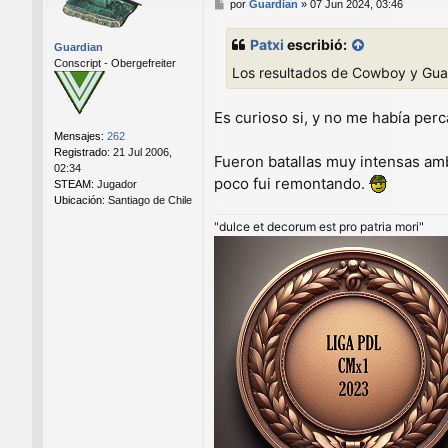
M
por
Guardian
»
07 Jun 2024, 03:46
e
n
Patxi
escribió:
Guardian
s
Conscript - Obergefreiter
a
Los resultados de Cowboy y Guard
j
e
Es curioso si, y no me había per
Mensajes:
262
Registrado:
21 Jul 2006,
Fueron batallas muy intensas amb
02:34
poco fui remontando.
STEAM:
Jugador
Ubicación:
Santiago de Chile
"dulce et decorum est pro patria mori"