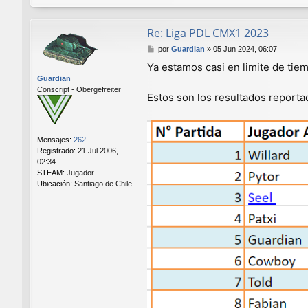
Re: Liga PDL CMX1 2023
M
por
Guardian
»
05 Jun 2024, 06:07
e
Ya estamos casi en limite de tiem
n
Guardian
s
Conscript - Obergefreiter
a
Estos son los resultados report
j
e
Mensajes:
262
Registrado:
21 Jul 2006,
02:34
STEAM:
Jugador
Ubicación:
Santiago de Chile