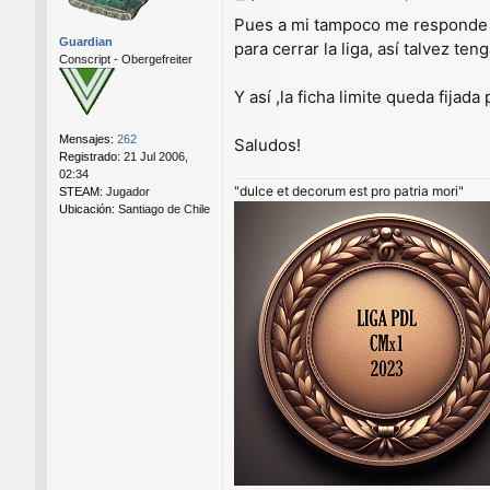
e
Pues a mi tampoco me responde W
n
Guardian
para cerrar la liga, así talvez te
s
Conscript - Obergefreiter
a
j
Y así ,la ficha limite queda fijad
e
Mensajes:
262
Saludos!
Registrado:
21 Jul 2006,
02:34
"dulce et decorum est pro patria mori"
STEAM:
Jugador
Ubicación:
Santiago de Chile