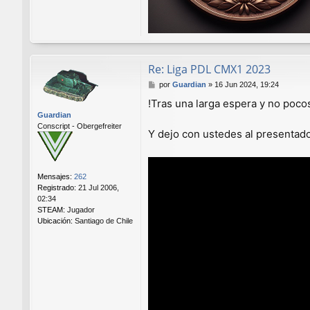
Re: Liga PDL CMX1 2023
M
por
Guardian
»
16 Jun 2024, 19:24
e
!Tras una larga espera y no poc
n
Guardian
s
Conscript - Obergefreiter
a
Y dejo con ustedes al presentad
j
e
Mensajes:
262
Registrado:
21 Jul 2006,
02:34
STEAM:
Jugador
Ubicación:
Santiago de Chile