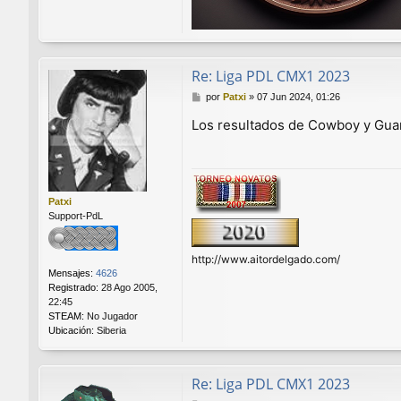
Re: Liga PDL CMX1 2023
M
por
Patxi
»
07 Jun 2024, 01:26
e
Los resultados de Cowboy y Guard
n
s
a
j
e
Patxi
Support-PdL
http://www.aitordelgado.com/
Mensajes:
4626
Registrado:
28 Ago 2005,
22:45
STEAM:
No Jugador
Ubicación:
Siberia
Re: Liga PDL CMX1 2023