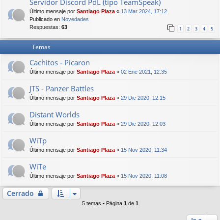
Servidor Discord PdL (tipo TeamSpeak)
Último mensaje por
Santiago Plaza
«
13 Mar 2024, 17:12
Publicado en
Novedades
Respuestas:
63
1
2
3
4
5
Temas
Cachitos - Picaron
Último mensaje por
Santiago Plaza
«
02 Ene 2021, 12:35
JTS - Panzer Battles
Último mensaje por
Santiago Plaza
«
29 Dic 2020, 12:15
Distant Worlds
Último mensaje por
Santiago Plaza
«
29 Dic 2020, 12:03
WiTp
Último mensaje por
Santiago Plaza
«
15 Nov 2020, 11:34
WiTe
Último mensaje por
Santiago Plaza
«
15 Nov 2020, 11:08
Cerrado
5 temas • Página
1
de
1