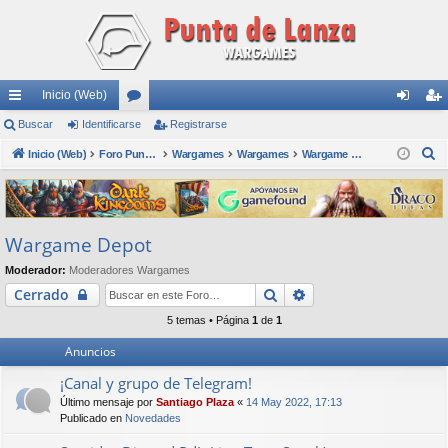
Inicio (Web)
nl
Buscar
Identificarse
or
Registrarse
de
eg
B
ac
Inicio (Web)
os
Foro Punta de Lanza Wargames
Wargames
Wargames
Wargame Depot
nti
ist
u
es
fic
ra
s
rá
ar
rs
c
Wargame Depot
a
pi
se
e
r
Moderador:
Moderadores Wargames
do
Buscar
Búsqueda avanzada
Cerrado
s
5 temas • Página
1
de
1
Anuncios
¡Canal y grupo de Telegram!
Último mensaje por
Santiago Plaza
«
14 May 2022, 17:13
Publicado en
Novedades