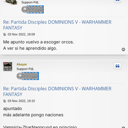
Support-PdL
b
a
Re: Partida Disciples DOMINIONS V - WARHAMMER
FANTASY
M
03 Nov 2022, 18:09
e
Me apunto vuelvo a escoger orcos.
n
A ver si he aprendido algo.
s
a
r
j
r
e
Akayar
i
Support-PdL
b
a
Re: Partida Disciples DOMINIONS V - WARHAMMER
FANTASY
M
03 Nov 2022, 19:15
e
apuntado
n
más adelante pongo naciones
s
a
j
Vampiria-ZharNaggrund en principio