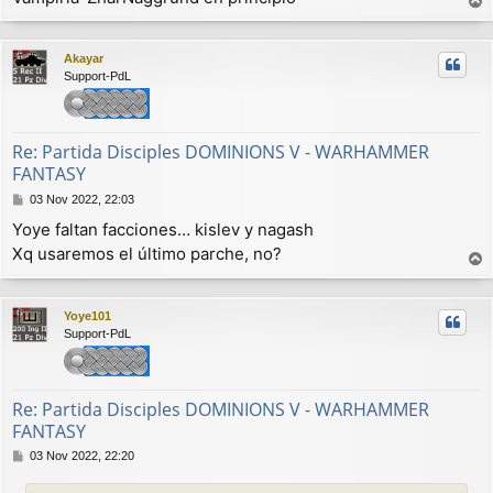
e
r
r
Akayar
i
Support-PdL
b
a
Re: Partida Disciples DOMINIONS V - WARHAMMER
FANTASY
M
03 Nov 2022, 22:03
e
Yoye faltan facciones… kislev y nagash
n
Xq usaremos el último parche, no?
s
a
r
j
r
e
Yoye101
i
Support-PdL
b
a
Re: Partida Disciples DOMINIONS V - WARHAMMER
FANTASY
M
03 Nov 2022, 22:20
e
n