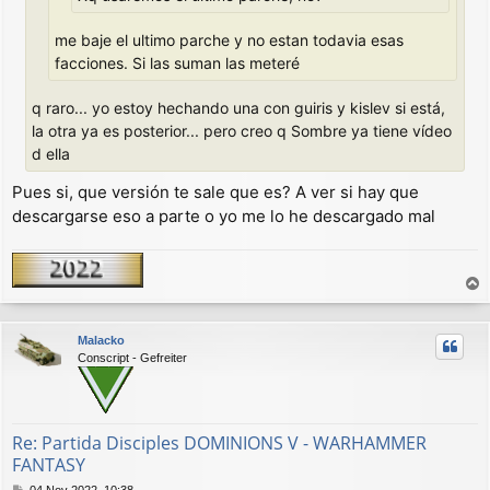
me baje el ultimo parche y no estan todavia esas
facciones. Si las suman las meteré
q raro... yo estoy hechando una con guiris y kislev si está,
la otra ya es posterior... pero creo q Sombre ya tiene vídeo
d ella
Pues si, que versión te sale que es? A ver si hay que
descargarse eso a parte o yo me lo he descargado mal
r
r
Malacko
i
Conscript - Gefreiter
b
a
Re: Partida Disciples DOMINIONS V - WARHAMMER
FANTASY
M
04 Nov 2022, 10:38