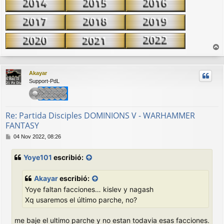
r
r
Akayar
i
Support-PdL
b
a
Re: Partida Disciples DOMINIONS V - WARHAMMER
FANTASY
M
04 Nov 2022, 08:26
e
n
Yoye101
escribió:
s
a
j
Akayar
escribió:
e
Yoye faltan facciones… kislev y nagash
Xq usaremos el último parche, no?
me baje el ultimo parche y no estan todavia esas facciones.