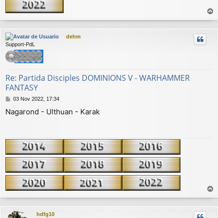
r
r
dehm
i
Support-PdL
b
a
Re: Partida Disciples DOMINIONS V - WARHAMMER
FANTASY
M
03 Nov 2022, 17:34
e
Nagarond - Ulthuan - Karak
n
s
a
j
e
r
r
hdfg10
i