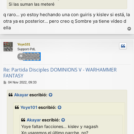
Si las suman las meteré
q raro... yo estoy hechando una con guiris y kislev si está, la
otra ya es posterior... pero creo q Sombre ya tiene vídeo d
ella
r
r
Yoye101
i
Support-PdL
b
a
Re: Partida Disciples DOMINIONS V - WARHAMMER
FANTASY
M
04 Nov 2022, 09:33
e
n
Akayar
escribió:
s
a
j
Yoye101
escribió:
e
Akayar
escribió:
Yoye faltan facciones… kislev y nagash
Xq usaremos el último parche, no?