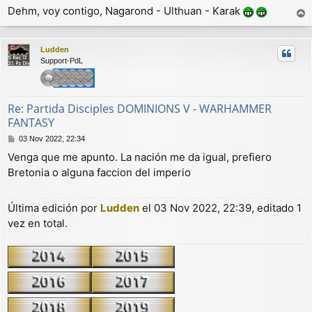
Dehm, voy contigo, Nagarond - Ulthuan - Karak
r
r
Ludden
i
Support-PdL
b
a
Re: Partida Disciples DOMINIONS V - WARHAMMER
FANTASY
M
03 Nov 2022, 22:34
e
Venga que me apunto. La nación me da igual, prefiero
n
Bretonia o alguna faccion del imperio
s
a
j
e
Última edición por
Ludden
el 03 Nov 2022, 22:39, editado 1
vez en total.