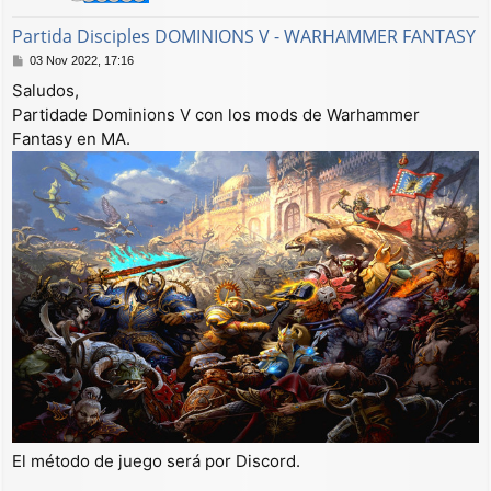
Partida Disciples DOMINIONS V - WARHAMMER FANTASY
M
03 Nov 2022, 17:16
e
Saludos,
n
Partidade Dominions V con los mods de Warhammer
s
a
Fantasy en MA.
j
e
El método de juego será por Discord.