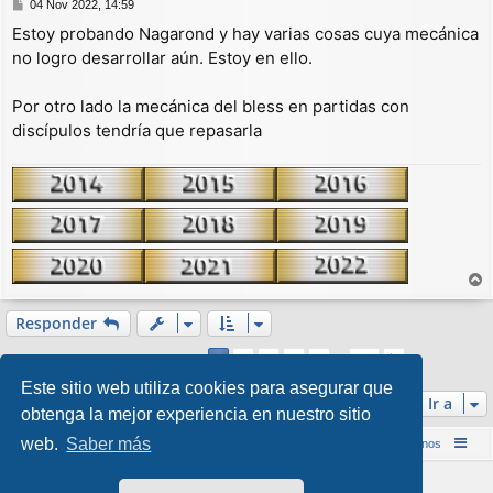
M
04 Nov 2022, 14:59
e
Estoy probando Nagarond y hay varias cosas cuya mecánica
n
no logro desarrollar aún. Estoy en ello.
s
a
j
Por otro lado la mecánica del bless en partidas con
e
discípulos tendría que repasarla
r
r
Responder
i
Página
1
de
13
2
3
4
5
13
1
Siguiente
b
186 mensajes
…
a
Este sitio web utiliza cookies para asegurar que
Ir a
obtenga la mejor experiencia en nuestro sitio
web.
Saber más
Inicio (Web)
Foro Punta de Lanza Wargames
Contáctenos
Desarrollado por
phpBB
® Forum Software © phpBB Limited