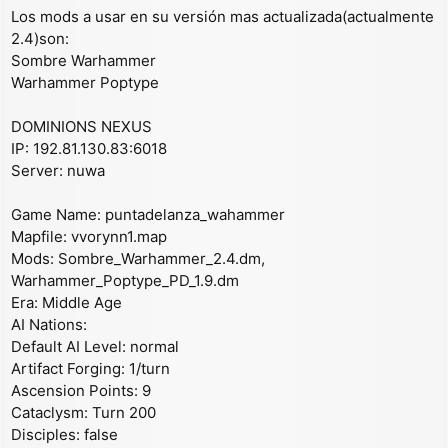
Los mods a usar en su versión mas actualizada(actualmente
2.4)son:
Sombre Warhammer
Warhammer Poptype
DOMINIONS NEXUS
IP: 192.81.130.83:6018
Server: nuwa
Game Name: puntadelanza_wahammer
Mapfile: vvorynn1.map
Mods: Sombre_Warhammer_2.4.dm,
Warhammer_Poptype_PD_1.9.dm
Era: Middle Age
AI Nations:
Default AI Level: normal
Artifact Forging: 1/turn
Ascension Points: 9
Cataclysm: Turn 200
Disciples: false