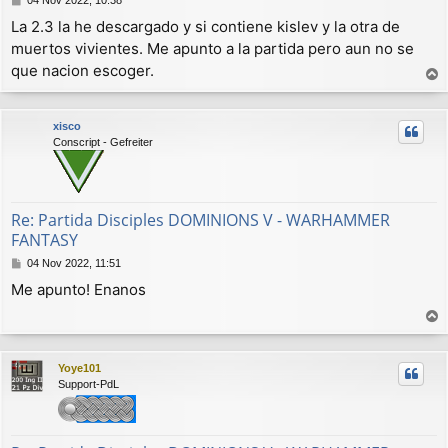
e
La 2.3 la he descargado y si contiene kislev y la otra de
n
muertos vivientes. Me apunto a la partida pero aun no se
s
a
que nacion escoger.
j
r
e
r
xisco
i
Conscript - Gefreiter
b
a
Re: Partida Disciples DOMINIONS V - WARHAMMER
FANTASY
M
04 Nov 2022, 11:51
e
Me apunto! Enanos
n
s
a
r
j
r
e
Yoye101
i
Support-PdL
b
a