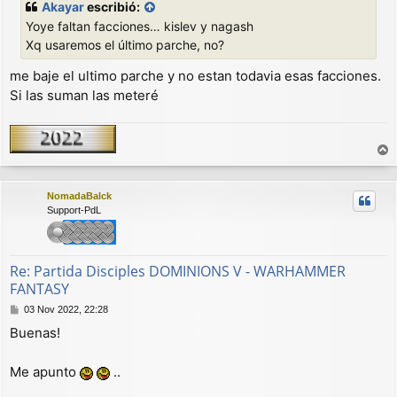
Akayar
escribió:
s
Yoye faltan facciones… kislev y nagash
a
j
Xq usaremos el último parche, no?
e
me baje el ultimo parche y no estan todavia esas facciones.
Si las suman las meteré
r
r
NomadaBalck
i
Support-PdL
b
a
Re: Partida Disciples DOMINIONS V - WARHAMMER
FANTASY
M
03 Nov 2022, 22:28
e
Buenas!
n
s
a
Me apunto
..
j
e