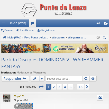
Inicio (Web)
nl
Buscar
Identificarse
or
Registrarse
de
eg
B
ac
Inicio (Web)
os
Foro Punta de Lanza Wargames
Wargames
Wargames :: Dominions
nti
ist
u
es
fic
ra
s
rá
ar
rs
c
Partida Disciples DOMINIONS V - WARHAMMER
a
pi
se
e
r
FANTASY
do
Moderador:
Moderadores Wargames
s
Buscar
Búsqued
Responder
Página
1
de
13
2
3
4
5
13
1
Siguiente
186 mensajes
…
Yoye101
Support-PdL