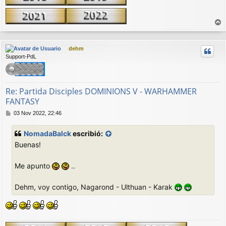
r
r
dehm
i
Support-PdL
b
a
Re: Partida Disciples DOMINIONS V - WARHAMMER
FANTASY
M
03 Nov 2022, 22:46
e
n
NomadaBalck
escribió:
s
Buenas!
a
j
e
Me apunto
..
Dehm, voy contigo, Nagarond - Ulthuan - Karak