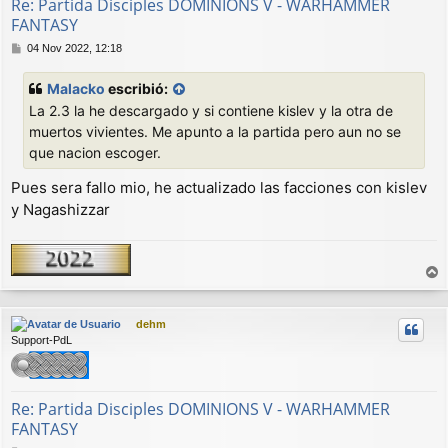
Re: Partida Disciples DOMINIONS V - WARHAMMER
FANTASY
M
04 Nov 2022, 12:18
e
n
Malacko
escribió:
s
La 2.3 la he descargado y si contiene kislev y la otra de
a
j
muertos vivientes. Me apunto a la partida pero aun no se
e
que nacion escoger.
Pues sera fallo mio, he actualizado las facciones con kislev
y Nagashizzar
r
r
dehm
i
Support-PdL
b
a
Re: Partida Disciples DOMINIONS V - WARHAMMER
FANTASY