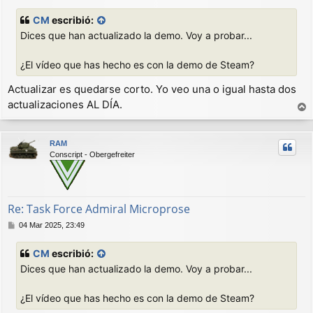
e
n
CM
escribió:
s
Dices que han actualizado la demo. Voy a probar...
a
j
e
¿El vídeo que has hecho es con la demo de Steam?
Actualizar es quedarse corto. Yo veo una o igual hasta dos
actualizaciones AL DÍA.
r
r
RAM
i
Conscript - Obergefreiter
b
a
Re: Task Force Admiral Microprose
M
04 Mar 2025, 23:49
e
n
CM
escribió:
s
Dices que han actualizado la demo. Voy a probar...
a
j
e
¿El vídeo que has hecho es con la demo de Steam?