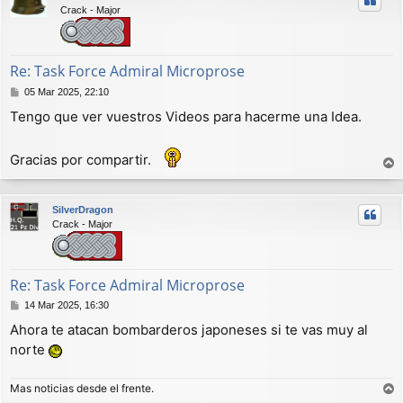
Crack - Major
b
a
Re: Task Force Admiral Microprose
M
05 Mar 2025, 22:10
e
Tengo que ver vuestros Videos para hacerme una Idea.
n
s
a
Gracias por compartir.
j
e
r
r
SilverDragon
i
Crack - Major
b
a
Re: Task Force Admiral Microprose
M
14 Mar 2025, 16:30
e
Ahora te atacan bombarderos japoneses si te vas muy al
n
norte
s
a
j
Mas noticias desde el frente.
e