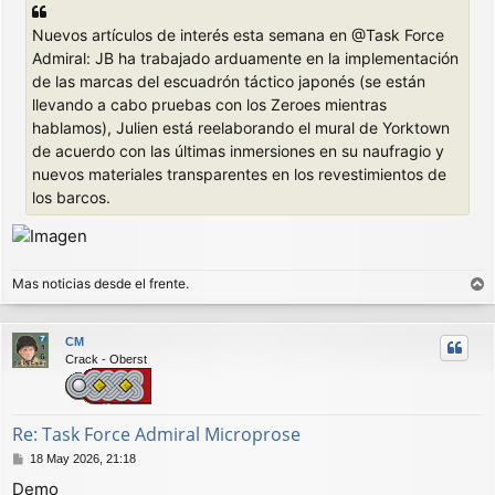
Nuevos artículos de interés esta semana en @Task Force
Admiral: JB ha trabajado arduamente en la implementación
de las marcas del escuadrón táctico japonés (se están
llevando a cabo pruebas con los Zeroes mientras
hablamos), Julien está reelaborando el mural de Yorktown
de acuerdo con las últimas inmersiones en su naufragio y
nuevos materiales transparentes en los revestimientos de
los barcos.
Mas noticias desde el frente.
r
r
CM
i
Crack - Oberst
b
a
Re: Task Force Admiral Microprose
M
18 May 2026, 21:18
e
Demo
n