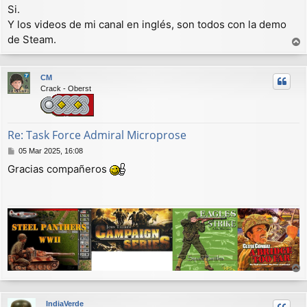
Si.
Y los videos de mi canal en inglés, son todos con la demo
de Steam.
r
r
CM
i
Crack - Oberst
b
a
Re: Task Force Admiral Microprose
M
05 Mar 2025, 16:08
e
Gracias compañeros
n
s
a
j
e
r
r
IndiaVerde
i