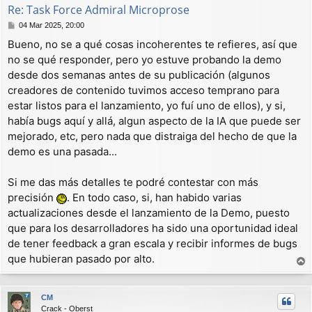
Re: Task Force Admiral Microprose
M
04 Mar 2025, 20:00
e
Bueno, no se a qué cosas incoherentes te refieres, así que
n
no se qué responder, pero yo estuve probando la demo
s
a
desde dos semanas antes de su publicación (algunos
j
creadores de contenido tuvimos acceso temprano para
e
estar listos para el lanzamiento, yo fuí uno de ellos), y si,
había bugs aquí y allá, algun aspecto de la IA que puede ser
mejorado, etc, pero nada que distraiga del hecho de que la
demo es una pasada...
Si me das más detalles te podré contestar con más
precisión
. En todo caso, si, han habido varias
actualizaciones desde el lanzamiento de la Demo, puesto
que para los desarrolladores ha sido una oportunidad ideal
de tener feedback a gran escala y recibir informes de bugs
que hubieran pasado por alto.
r
r
CM
i
Crack - Oberst
b