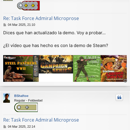
a
Re: Task Force Admiral Microprose
M
04 Mar 2025, 21:10
e
Dices que han actualizado la demo. Voy a probar...
n
s
a
¿El vídeo que has hecho es con la demo de Steam?
j
e
r
r
BShaftoe
i
Regular - Feldwebel
b
a
Re: Task Force Admiral Microprose
M
04 Mar 2025, 22:14