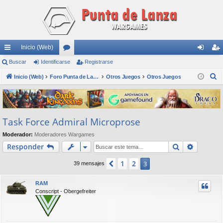
Inicio (Web)
nl
Buscar
Identificarse
or
Registrarse
de
eg
B
ac
Inicio (Web)
os
Foro Punta de Lanza Wargames
Otros Juegos
Otros Juegos
nti
ist
u
es
fic
ra
s
rá
ar
rs
c
Task Force Admiral Microprose
a
pi
se
e
r
Moderador:
Moderadores Wargames
do
Buscar
Búsqued
Responder
s
1
2
Anterior
3
39 mensajes
RAM
Conscript - Obergefreiter