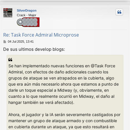
r
r
SilverDragon
i
Crack - Major
b
a
Re: Task Force Admiral Microprose
M
04 Jul 2025, 13:41
e
De sus ultimos develop blogs:
n
s
a
j
Se han implementado nuevas funciones en @Task Force
e
Admiral, con efectos de daño adicionales cuando los
grupos de ataque se ven atrapados en la cubierta, algo
que era aún más necesario ahora que estamos a punto de
darle un toque especial a Midway (y, obviamente, en
cuanto a lo que realmente ocurrió en Midway, el daño al
hangar también se verá afectado).
Ahora, el jugador y la IA serán severamente castigados por
mantener un grupo de ataque armado y con combustible
en cubierta durante un ataque, ya que esto resultará en