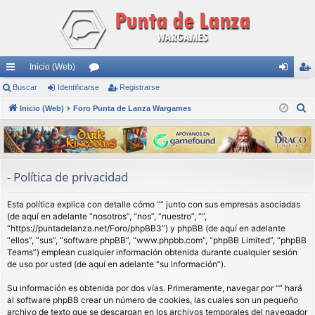
Inicio (Web)
nl
Buscar
Identificarse
or
Registrarse
de
eg
B
ac
Inicio (Web)
Foro Punta de Lanza Wargames
os
nti
ist
u
es
fic
ra
s
rá
ar
rs
c
a
pi
se
e
- Política de privacidad
r
do
Esta política explica con detalle cómo “” junto con sus empresas asociadas
s
(de aquí en adelante “nosotros”, “nos”, “nuestro”, “”,
“https://puntadelanza.net/Foro/phpBB3”) y phpBB (de aquí en adelante
“ellos”, “sus”, “software phpBB”, “www.phpbb.com”, “phpBB Limited”, “phpBB
Teams”) emplean cualquier información obtenida durante cualquier sesión
de uso por usted (de aquí en adelante “su información”).
Su información es obtenida por dos vías. Primeramente, navegar por “” hará
al software phpBB crear un número de cookies, las cuales son un pequeño
archivo de texto que se descargan en los archivos temporales del navegador