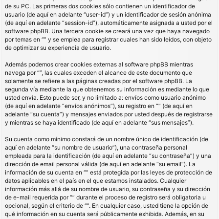
de su PC. Las primeras dos cookies sólo contienen un identificador de
usuario (de aquí en adelante “user-id”) y un identificador de sesión anónima
(de aquí en adelante “session-id”), automáticamente asignada a usted por el
software phpBB. Una tercera cookie se creará una vez que haya navegado
por temas en “” y se emplea para registrar cuales han sido leídos, con objeto
de optimizar su experiencia de usuario.
Además podemos crear cookies externas al software phpBB mientras
navega por “”, las cuales exceden el alcance de este documento que
solamente se refiere a las páginas creadas por el software phpBB. La
segunda vía mediante la que obtenemos su información es mediante lo que
usted envía. Esto puede ser, y no limitado a: envíos como usuario anónimo
(de aquí en adelante “envíos anónimos”), su registro en “” (de aquí en
adelante “su cuenta”) y mensajes enviados por usted después de registrarse
y mientras se haya identificado (de aquí en adelante “sus mensajes”).
Su cuenta como mínimo constará de un nombre único de identificación (de
aquí en adelante “su nombre de usuario”), una contraseña personal
empleada para la identificación (de aquí en adelante “su contraseña”) y una
dirección de email personal válida (de aquí en adelante “su email”). La
información de su cuenta en “” está protegida por las leyes de protección de
datos aplicables en el país en el que estamos instalados. Cualquier
información más allá de su nombre de usuario, su contraseña y su dirección
de e-mail requerida por “” durante el proceso de registro será obligatoria u
opcional, según el criterio de “”. En cualquier caso, usted tiene la opción de
qué información en su cuenta será públicamente exhibida. Además, en su