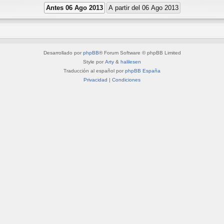
Desarrollado por
phpBB
® Forum Software © phpBB Limited
Style por
Arty
&
halilesen
Traducción al español por
phpBB España
Privacidad
|
Condiciones