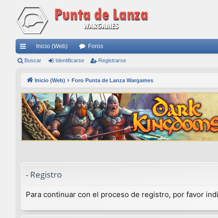
Inicio (Web)
Foros
nl
Buscar
Identificarse
Registrarse
ac
Inicio (Web)
Foro Punta de Lanza Wargames
es
rá
pi
do
s
- Registro
Para continuar con el proceso de registro, por favor in