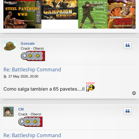
r
r
Gonzalo
i
Crack - Oberst
b
a
Re: Battleship Command
M
27 May 2026, 20:00
e
n
Como salga tambien a 65 pavetes….ll
s
a
r
j
r
e
CM
i
Crack - Oberst
b
a
Re: Battleship Command