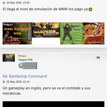
M
28 May 2026, 13:40
e
Si llega al nivel de simulación de MNW los pago ya
n
s
a
j
e
r
r
Piteas
i
Support-PdL
b
a
Re: Battleship Command
M
29 May 2026, 01:14
e
Un gameplay en inglés, pero se ve el combate y sus
n
mecánicas.
s
a
j
e