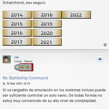
Scharnhorst, eso seguro.
s
a
j
e
r
r
CM
i
Crack - Oberst
b
a
Re: Battleship Command
M
26 May 2026, 18:19
e
Si va cargadito de simulación en los sistemas incluso puede
n
ser suficiente controlar un solo navío. De todas formas no
s
a
estoy muy convencido de su alto nivel de complejidad.
j
e