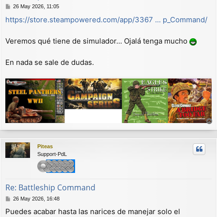
M
26 May 2026, 11:05
e
https://store.steampowered.com/app/3367 ... p_Command/
n
s
a
Veremos qué tiene de simulador... Ojalá tenga mucho
j
e
En nada se sale de dudas.
r
r
Piteas
i
Support-PdL
b
a
Re: Battleship Command
M
26 May 2026, 16:48
e
Puedes acabar hasta las narices de manejar solo el
n