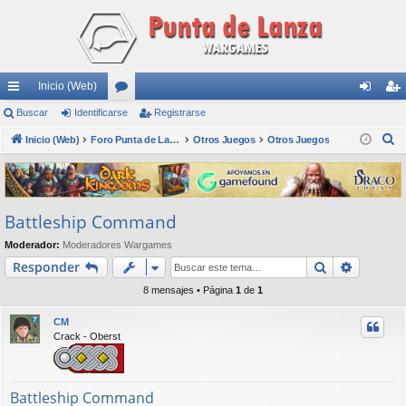
Inicio (Web)
nl
Buscar
Identificarse
or
Registrarse
de
eg
B
ac
Inicio (Web)
os
Foro Punta de Lanza Wargames
Otros Juegos
Otros Juegos
nti
ist
u
es
fic
ra
s
rá
ar
rs
c
Battleship Command
a
pi
se
e
r
Moderador:
Moderadores Wargames
do
Buscar
Búsqued
Responder
s
8 mensajes • Página
1
de
1
CM
Crack - Oberst
Battleship Command