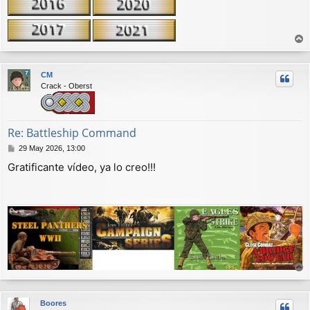
r
r
CM
i
Crack - Oberst
b
a
Re: Battleship Command
M
29 May 2026, 13:00
e
Gratificante vídeo, ya lo creo!!!
n
s
a
j
e
r
r
Boores
i