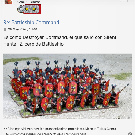
Crack - Oberst
b
a
Re: Battleship Command
M
29 May 2026, 13:40
e
Es como Destroyer Command, el que salió con Silent
n
Hunter 2, pero de Battleship.
s
a
j
e
<<Alios ego vidi ventos;alias prospexi animo procellas>>Marcus Tullius Cicero
(He visto otros vientos,he afrontado otras tempestades)