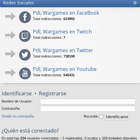
Redes Sociales
PdL Wargames en FaceBook
Total redirecciones:
614992
PdL Wargames en Twitch
Total redirecciones:
7
PdL Wargames en Twitter
Total redirecciones:
738198
PdL Wargames en Youtube
Total redirecciones:
545431
Identificarse
•
Registrarse
Nombre de Usuario:
Contraseña:
Olvidé mi contraseña
Recordar
¿Quién está conectado?
En total hay
214
usuarios conectados :: 5 registrados, 0 ocultos y 209 invitados (basados