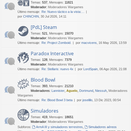
Temas
:
537
,
Mensajes
:
11821
Moderador:
Moderadores Wargames
Último mensaje:
Re: Nuevo táctico a la vista:…
por
CHINCHIN
, 30 Jul 2026, 14:11
[PdL] Steam
Temas
:
521
,
Mensajes
:
15070
Moderador:
Moderadores Wargames
Último mensaje:
Re: Project Zomboid.
por
macvicens
, 16 May 2026, 13:59
Paradox Interactive
Temas
:
128
,
Mensajes
:
7379
Moderador:
Moderadores Wargames
Último mensaje:
Re: Stellaris: nuevo 4x
por
LordSpain
, 06 Ago 2026, 21:08
Blood Bowl
Temas
:
393
,
Mensajes
:
21210
Moderadores:
Lannister
,
Aguelo
,
Dortmund
,
Niessuh
,
Moderadores
Wargames
Último mensaje:
Re: Blood Bowl 3 beta
por
joselillo
, 13 Dic 2023, 00:54
Simuladores
Temas
:
419
,
Mensajes
:
18651
Moderador:
Moderadores Wargames
Subforos:
ArmA III y simuladores terrestres
,
Simuladores aéreos