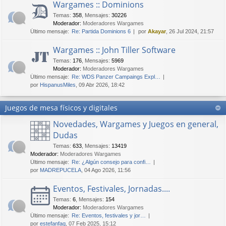
Wargames :: Dominions
Temas
:
358
,
Mensajes
:
30226
Moderador:
Moderadores Wargames
Último mensaje:
Re: Partida Dominions 6
por
Akayar
, 26 Jul 2024, 21:57
Wargames :: John Tiller Software
Temas
:
176
,
Mensajes
:
5969
Moderador:
Moderadores Wargames
Último mensaje:
Re: WDS Panzer Campaings Expl…
por
HispanusMiles
, 09 Abr 2026, 18:42
Juegos de mesa físicos y digitales
Novedades, Wargames y Juegos en general,
Dudas
Temas
:
633
,
Mensajes
:
13419
Moderador:
Moderadores Wargames
Último mensaje:
Re: ¿Algún consejo para confi…
por
MADREPUCELA
, 04 Ago 2026, 11:56
Eventos, Festivales, Jornadas....
Temas
:
6
,
Mensajes
:
154
Moderador:
Moderadores Wargames
Último mensaje:
Re: Eventos, festivales y jor…
por
estefanfaq
, 07 Feb 2025, 15:12