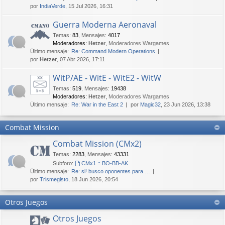
por
IndiaVerde
, 15 Jul 2026, 16:31
Guerra Moderna Aeronaval
Temas
:
83
,
Mensajes
:
4017
Moderadores:
Hetzer
,
Moderadores Wargames
Último mensaje:
Re: Command Modern Operations
por
Hetzer
, 07 Abr 2026, 17:11
WitP/AE - WitE - WitE2 - WitW
Temas
:
519
,
Mensajes
:
19438
Moderadores:
Hetzer
,
Moderadores Wargames
Último mensaje:
Re: War in the East 2
por
Magic32
, 23 Jun 2026, 13:38
Combat Mission
Combat Mission (CMx2)
Temas
:
2283
,
Mensajes
:
43331
Subforo:
CMx1 :: BO-BB-AK
Último mensaje:
Re: si! busco oponentes para …
por
Trismegisto
, 18 Jun 2026, 20:54
Otros Juegos
Otros Juegos