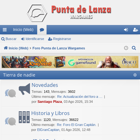
Inicio (Web)
nl
Buscar
Identificarse
or
Registrarse
de
eg
B
ac
Inicio (Web)
Foro Punta de Lanza Wargames
os
nti
ist
u
es
fic
ra
s
rá
ar
rs
c
Tierra de nadie
a
pi
se
e
r
Novedades
do
Temas
:
143
,
Mensajes
:
3602
s
Último mensaje:
Re: Actualización del foro a …
por
Santiago Plaza
, 03 Ago 2026, 15:34
Historia y Libros
Temas
:
1120
,
Mensajes
:
36622
Último mensaje:
Re: Foro El Gran Capitán.
por
ElGranCapitan
, 01 Ago 2026, 12:48