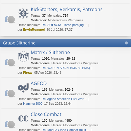
KickStarters, Verkamis, Patreons
Temas
:
37
,
Mensajes
:
714
Moderador:
Moderadores Wargames
Último mensaje:
Re: SOLACIA - libros para jug…
por
ErwinRommel
, 30 Jul 2026, 17:37
Grupo Slitherine
Matrix / Slitherine
Temas
:
1010
,
Mensajes
:
29482
Moderadores:
Hetzer
,
Moderadores Wargames
Último mensaje:
Re: WAR IN SPAIN 1936-39 (WiS)
por
Piteas
, 05 Ago 2026, 23:48
AGEOD
Temas
:
185
,
Mensajes
:
10243
Moderadores:
Hetzer
,
Moderadores Wargames
Último mensaje:
Re: Ageod American Civil War 2
por
Hammer3000
, 17 Sep 2023, 12:44
Close Combat
Temas
:
130
,
Mensajes
:
4980
Moderadores:
Hetzer
,
Moderadores Wargames
Último mensaje:
Re: Mod IA Close Combat (mult…