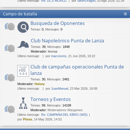
Último mensaje:
Re: DCS WORLD.
por
SilverDragon
, 03 Ago 2026, 01:34
Campo de batalla
Busqueda de Oponentes
Temas
:
0
,
Mensajes
:
0
Club Napoleónico Punta de Lanza
Temas
:
39
,
Mensajes
:
1848
Moderador:
lecrop
Último mensaje:
por
macvicens
, 21 Jun 2026, 19:22
Club de campañas operacionales Punta de
lanza
Temas
:
30
,
Mensajes
:
2481
Moderador:
Halsey
Último mensaje:
por
JuanManuel
, 23 Mar 2026, 18:08
Torneos y Eventos
Temas
:
99
,
Mensajes
:
14108
Moderador:
Moderadores Wargames
Último mensaje:
Re: CAMPAÑA DEL EBRO (WIS)
por
Piteas
, 14 May 2026, 14:52