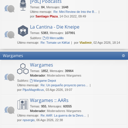
[PdL] Podcasts
Temas
:
84
,
Mensajes
:
1648
Último mensaje:
Re: Mini Review de Into the B…
por
Santiago Plaza
, 14 Oct 2022, 09:49
La Cantina - Die Kneipe
Temas
:
5383
,
Mensajes
:
107991
Subforo:
El Mercadillo
Último mensaje:
Re: Tomate un KitKat
por
Vladimir
, 02 Ago 2026, 18:14
Wargames
Wargames
Temas
:
1852
,
Mensajes
:
39964
Moderador:
Moderadores Wargames
Subforo:
Wargame Depot
Último mensaje:
Re: Un pequeño proyecto perso…
por
PijusMagnificus
, 03 Ago 2026, 19:07
Wargames :: AARs
Temas
:
955
,
Mensajes
:
60555
Moderador:
Moderadores Wargames
Último mensaje:
Re: AAR: La guerra de la Devo…
por
npsergio
, 06 Ago 2026, 22:38