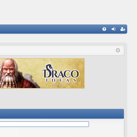
E
FA
de
eg
Q
nti
ist
fic
ra
ar
rs
se
e