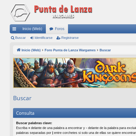
Inicio (Web)
Foros
nl
Buscar
Identificarse
Registrarse
ac
Inicio (Web)
Foro Punta de Lanza Wargames
Buscar
es
rá
pi
do
s
Buscar
Consulta
Buscar palabras clave:
Escriba
+
delante de una palabra a encontrar y
-
delante de la palabra para excluir
palabras separadas por
|
entre corchetes si solo una de ellas se quiere encontra