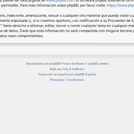
) y puede ser descargada de
www.phpbb.com
. El software phpBB solamente facil
ermisible. Para más información sobre phpBB, por favor visite:
https://www.ph
io, indecente, amenazante, sexual o cualquier otro material que pueda violar cual
nte expulsado y, si lo creemos oportuno, con notificación a su Proveedor de Ser
“” tiene derecho a eliminar, editar, mover o cerrar cualquier tema en cualquie
 de datos. Dado que esta información no será compartida con ninguna tercera pa
 datos sean comprometidos.
Desarrollado por
phpBB
® Forum Software © phpBB Limited
Style por
Arty
&
halilesen
Traducción al español por
phpBB España
Privacidad
|
Condiciones