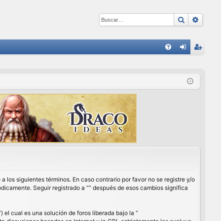
Buscar
Búsqu
E
FA
de
eg
Q
nti
ist
fic
ra
ar
rs
se
e
a los siguientes términos. En caso contrario por favor no se registre y/o
ódicamente. Seguir registrado a “” después de esos cambios significa
l cual es una solución de foros liberada bajo la “