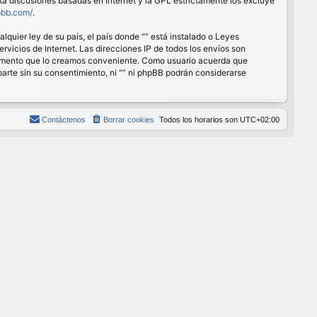
ita discusiones basadas en Internet y la GPL estrictamente los excluye
pbb.com/
.
quier ley de su país, el país donde “” está instalado o Leyes
vicios de Internet. Las direcciones IP de todos los envíos son
r momento que lo creamos conveniente. Como usuario acuerda que
rte sin su consentimiento, ni “” ni phpBB podrán considerarse
Contáctenos
Borrar cookies
Todos los horarios son
UTC+02:00