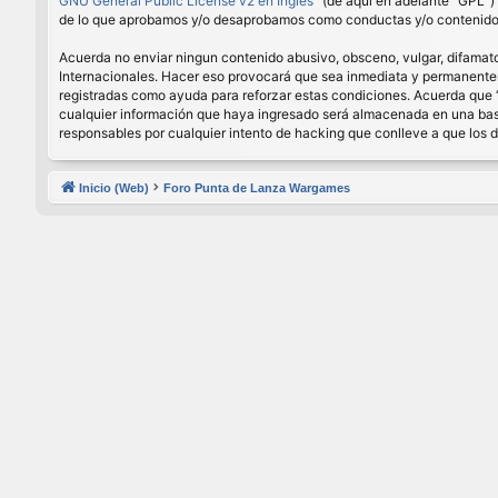
GNU General Public License v2 en Ingles
” (de aquí en adelante “GPL”
de lo que aprobamos y/o desaprobamos como conductas y/o contenido p
Acuerda no enviar ningun contenido abusivo, obsceno, vulgar, difamator
Internacionales. Hacer eso provocará que sea inmediata y permanenteme
registradas como ayuda para reforzar estas condiciones. Acuerda que 
cualquier información que haya ingresado será almacenada en una base
responsables por cualquier intento de hacking que conlleve a que los
Inicio (Web)
Foro Punta de Lanza Wargames