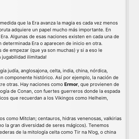
 medida que la Era avanza la magia es cada vez menos
a bruta adquiere un papel mucho más importante. En
 Era. Algunas de esas naciones existen en cada una de
 determinada Era o aparecen de inicio en otra.
 de empezar (que ya son muchas) y si a eso le
ugabilidad ilimitada!
 judía, anglosajona, celta, india, china, nórdica,
un componente histórico. Así por ejemplo, la nación de
ntre otras. Hay naciones como
Ermor
, que provienen de
tología de Conan, con fuertes guerreros donde la espada
icos que recuerdan a los Vikingos como Helheim,
 como Mitclan; centauros, hidras venenosas, valkirias
no la gran diversidad de seres mágicos). Tenemos
deras de la mitología celta como Tir na N’og, o china