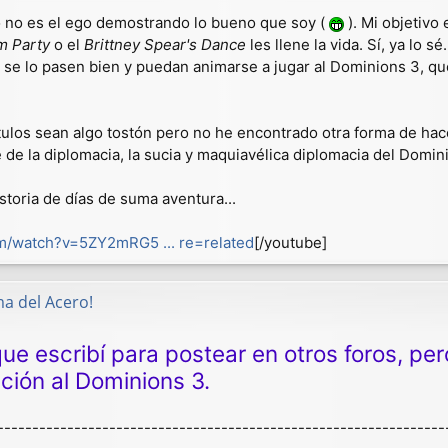
vo no es el ego demostrando lo bueno que soy (
). Mi objetivo 
m Party
o el
Brittney Spear's Dance
les llene la vida. Sí, ya lo 
 se lo pasen bien y puedan animarse a jugar al Dominions 3, q
tulos sean algo tostón pero no he encontrado otra forma de hac
ré de la diplomacia, la sucia y maquiavélica diplomacia del Domi
storia de días de suma aventura...
m/watch?v=5ZY2mRG5 ... re=related
[/youtube]
ma del Acero!
ue escribí para postear en otros foros, pe
ión al Dominions 3.
----------------------------------------------------------------