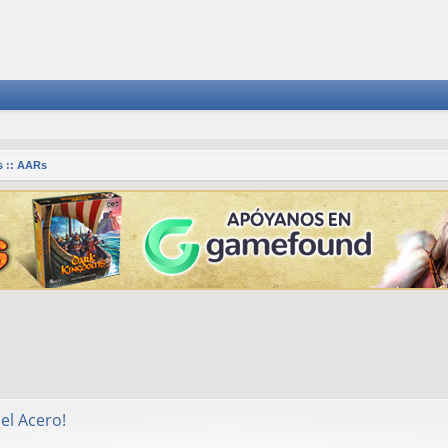
 :: AARs
squeda avanzada
el Acero!