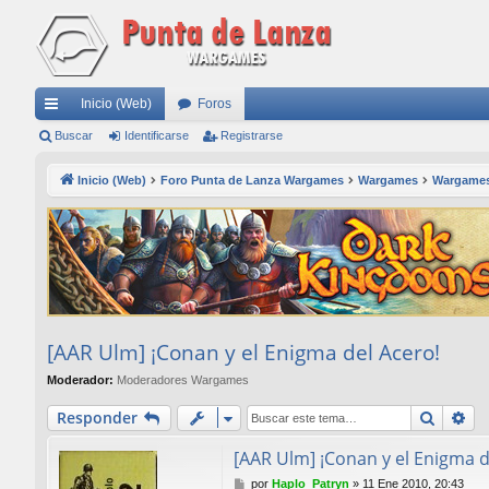
Inicio (Web)
Foros
nl
Buscar
Identificarse
Registrarse
ac
Inicio (Web)
Foro Punta de Lanza Wargames
Wargames
Wargames
es
rá
pi
do
s
[AAR Ulm] ¡Conan y el Enigma del Acero!
Moderador:
Moderadores Wargames
Buscar
Bú
Responder
[AAR Ulm] ¡Conan y el Enigma d
M
por
Haplo_Patryn
»
11 Ene 2010, 20:43