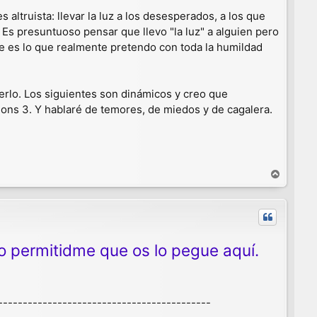
es altruista: llevar la luz a los desesperados, a los que
sé. Es presuntuoso pensar que llevo "la luz" a alguien pero
ue es lo que realmente pretendo con toda la humildad
erlo. Los siguientes son dinámicos y creo que
nions 3. Y hablaré de temores, de miedos y de cagalera.
A
r
r
i
b
a
ro permitidme que os lo pegue aquí.
-------------------------------------------