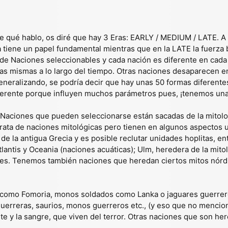
e qué hablo, os diré que hay 3 Eras: EARLY / MEDIUM / LATE. A
a tiene un papel fundamental mientras que en la LATE la fuerz
de Naciones seleccionables y cada nación es diferente en cada
las mismas a lo largo del tiempo. Otras naciones desaparecen en
eralizando, se podría decir que hay unas 50 formas diferentes
erente porque influyen muchos parámetros pues, ¡tenemos una j
Naciones que pueden seleccionarse están sacadas de la mitología
e trata de naciones mitológicas pero tienen en algunos aspectos 
e la antigua Grecia y es posible reclutar unidades hoplitas, e
Atlantis y Oceania (naciones acuáticas); Ulm, heredera de la mi
es. Tenemos también naciones que heredan ciertos mitos nórd
omo Fomoria, monos soldados como Lanka o jaguares guerreros
guerreras, saurios, monos guerreros etc., (y eso que no mencio
 y la sangre, que viven del terror. Otras naciones que son here