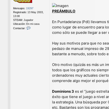
_
P
Mensajes:
19297
a
PREÁMBULO
Registrado:
13 May 2003,
t
13:08
r
STEAM:
Jugador
En Puntadelanza (Pdl) llevamos 
y
Ubicación:
En mi casa
n
como lugar de encuentro para lo
C
Contactar:
o
como sólo se puede llegar a ser 
n
t
Hay sus motivos para que no sea
a
c
pedazo de manual impreso de 294
t
bastante a menudo, sobre todo e
a
r
H
Otro motivo (quizás es más un i
a
todos que los gráficos no siempr
p
l
ordenadores muy actuales cierto
o
comprende algo mejor el porqué 
_
P
a
Dominions 3
es el “juego estrell
t
éxito que tiene el juego a nivel
r
la estrategia. Una búsqueda por 
y
n
etc. Bastantes son los programado