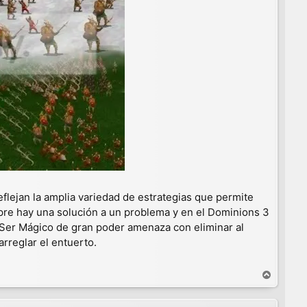
lejan la amplia variedad de estrategias que permite
mpre hay una solución a un problema y en el Dominions 3
n Ser Mágico de gran poder amenaza con eliminar al
rreglar el entuerto.
A
r
r