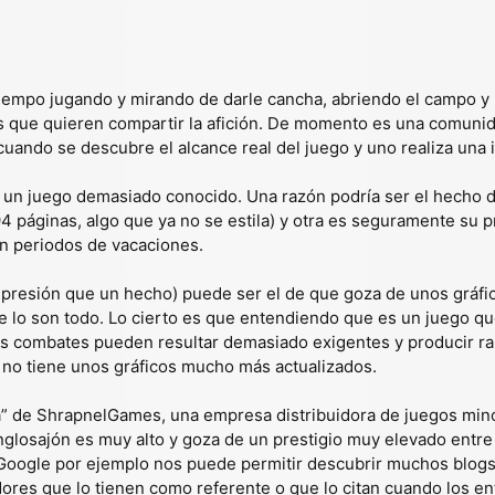
tiempo jugando y mirando de darle cancha, abriendo el campo y
s que quieren compartir la afición. De momento es una comunid
cuando se descubre el alcance real del juego y uno realiza una 
 un juego demasiado conocido. Una razón podría ser el hecho d
 páginas, algo que ya no se estila) y otra es seguramente su p
n periodos de vacaciones.
mpresión que un hecho) puede ser el de que goza de unos gráfi
e lo son todo. Lo cierto es que entendiendo que es un juego que
s combates pueden resultar demasiado exigentes y producir ral
no tiene unos gráficos mucho más actualizados.
a” de ShrapnelGames, una empresa distribuidora de juegos minor
 anglosajón es muy alto y goza de un prestigio muy elevado ent
Google por ejemplo nos puede permitir descubrir muchos blogs, a
res que lo tienen como referente o que lo citan cuando los entr