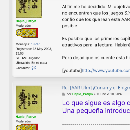
e
Al fin me he decidido. Mi objeti
n
no encuentran que los juegos
Si
s
a
confio que los que lean este AAR
Haplo_Patryn
j
posible.
Moderador
e
Es posible que los primeros capí
atractivos para la lectura. Habla
Mensajes:
19297
Registrado:
13 May 2003,
13:08
Pero dejad que os cuente esta hi
STEAM:
Jugador
Ubicación:
En mi casa
C
Contactar:
[youtube]
http://www.youtube.co
o
n
t
a
Re: [AAR Ulm] ¡Conan y el Enig
c
M
por
Haplo_Patryn
»
11 Ene 2010, 20:45
t
e
a
Lo que sigue es algo q
n
r
s
Una pequeña introducc
H
a
a
Haplo_Patryn
j
p
Moderador
e
l
---------------------------------
o