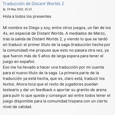
Traducción de Distant Worlds 2
M
23 May 2022, 15:13
e
Hola a todos los presentes
n
s
a
Mi nombre es Diego y soy, entre otros juegos, un fan de los
j
4x, en especial de Distant Worlds. A mediados de Marzo,
e
tras la salida de Distant Worlds 2, y viendo lo que se tardó
en traducir el primer título de la saga (traducción hecha por
la comunidad) me propuse que esto no pasara otra vez, ya
que fueron más de 5 años de larga espera para tener el
juego en español.
Eso me ha llevado a hacer una traducción por mi cuenta
para el nuevo título de la saga. La primera parte de la
traducción ya está hecha, que es, claro está, traducir los
textos. Ahora toca que el resto de jugadores puedan
testearlo y dar un feedback o aportar su granito de arena
para pulir lo que queda y conseguir así entre todos tener el
juego disponible para la comunidad hispana con un cierto
nivel de calidad.