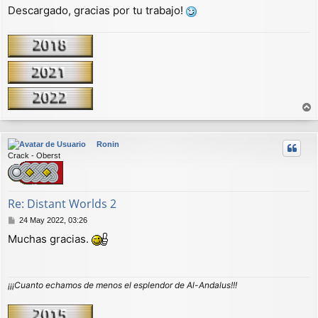
Descargado, gracias por tu trabajo!
r
r
Ronin
i
Crack - Oberst
b
a
Re: Distant Worlds 2
M
24 May 2022, 03:26
e
Muchas gracias.
n
s
a
j
¡¡¡Cuanto echamos de menos el esplendor de Al-Andalus!!!
e