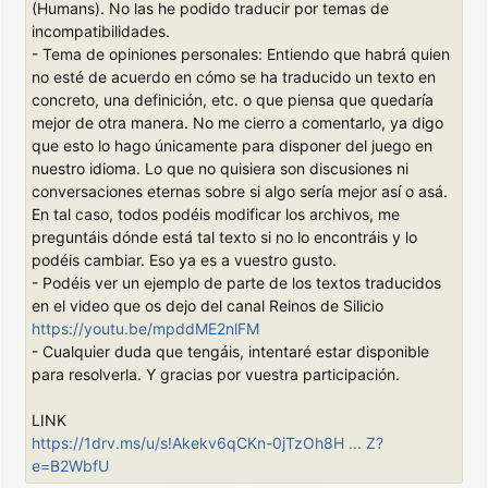
(Humans). No las he podido traducir por temas de
incompatibilidades.
- Tema de opiniones personales: Entiendo que habrá quien
no esté de acuerdo en cómo se ha traducido un texto en
concreto, una definición, etc. o que piensa que quedaría
mejor de otra manera. No me cierro a comentarlo, ya digo
que esto lo hago únicamente para disponer del juego en
nuestro idioma. Lo que no quisiera son discusiones ni
conversaciones eternas sobre si algo sería mejor así o asá.
En tal caso, todos podéis modificar los archivos, me
preguntáis dónde está tal texto si no lo encontráis y lo
podéis cambiar. Eso ya es a vuestro gusto.
- Podéis ver un ejemplo de parte de los textos traducidos
en el video que os dejo del canal Reinos de Silicio
https://youtu.be/mpddME2nlFM
- Cualquier duda que tengáis, intentaré estar disponible
para resolverla. Y gracias por vuestra participación.
LINK
https://1drv.ms/u/s!Akekv6qCKn-0jTzOh8H ... Z?
e=B2WbfU