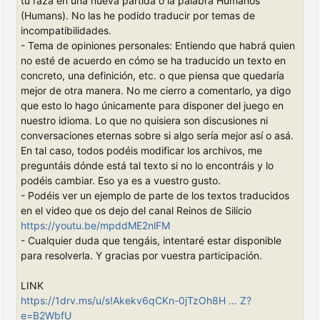
tu raza en una nueva partida o la palabra Humanos
(Humans). No las he podido traducir por temas de
incompatibilidades.
- Tema de opiniones personales: Entiendo que habrá quien
no esté de acuerdo en cómo se ha traducido un texto en
concreto, una definición, etc. o que piensa que quedaría
mejor de otra manera. No me cierro a comentarlo, ya digo
que esto lo hago únicamente para disponer del juego en
nuestro idioma. Lo que no quisiera son discusiones ni
conversaciones eternas sobre si algo sería mejor así o asá.
En tal caso, todos podéis modificar los archivos, me
preguntáis dónde está tal texto si no lo encontráis y lo
podéis cambiar. Eso ya es a vuestro gusto.
- Podéis ver un ejemplo de parte de los textos traducidos
en el video que os dejo del canal Reinos de Silicio
https://youtu.be/mpddME2nlFM
- Cualquier duda que tengáis, intentaré estar disponible
para resolverla. Y gracias por vuestra participación.
LINK
https://1drv.ms/u/s!Akekv6qCKn-0jTzOh8H ... Z?
e=B2WbfU