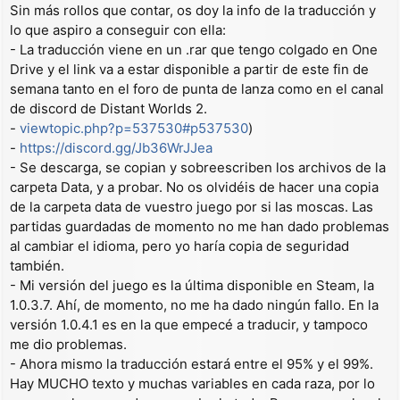
Sin más rollos que contar, os doy la info de la traducción y
lo que aspiro a conseguir con ella:
- La traducción viene en un .rar que tengo colgado en One
Drive y el link va a estar disponible a partir de este fin de
semana tanto en el foro de punta de lanza como en el canal
de discord de Distant Worlds 2.
-
viewtopic.php?p=537530#p537530
)
-
https://discord.gg/Jb36WrJJea
- Se descarga, se copian y sobreescriben los archivos de la
carpeta Data, y a probar. No os olvidéis de hacer una copia
de la carpeta data de vuestro juego por si las moscas. Las
partidas guardadas de momento no me han dado problemas
al cambiar el idioma, pero yo haría copia de seguridad
también.
- Mi versión del juego es la última disponible en Steam, la
1.0.3.7. Ahí, de momento, no me ha dado ningún fallo. En la
versión 1.0.4.1 es en la que empecé a traducir, y tampoco
me dio problemas.
- Ahora mismo la traducción estará entre el 95% y el 99%.
Hay MUCHO texto y muchas variables en cada raza, por lo