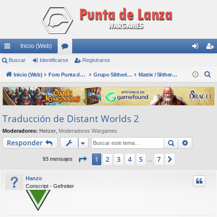
Inicio (Web)
nl
Buscar
Identificarse
or
Registrarse
de
eg
B
ac
Inicio (Web)
os
Foro Punta de Lanza Wargames
Grupo Slitherine
Matrix / Slitherine
nti
ist
u
es
fic
ra
s
rá
ar
rs
c
Traducción de Distant Worlds 2
a
pi
se
e
r
Moderadores:
Hetzer
,
Moderadores Wargames
do
Buscar
Búsqued
Responder
s
Página
1
de
7
2
3
4
5
7
1
Siguiente
93 mensajes
…
Hanzo
Conscript - Gefreiter