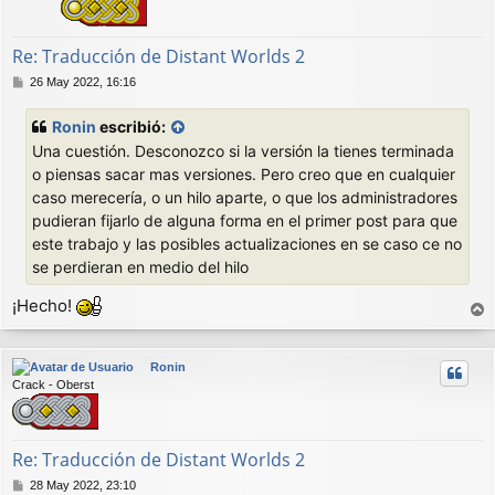
a
Re: Traducción de Distant Worlds 2
M
26 May 2022, 16:16
e
n
Ronin
escribió:
s
Una cuestión. Desconozco si la versión la tienes terminada
a
j
o piensas sacar mas versiones. Pero creo que en cualquier
e
caso merecería, o un hilo aparte, o que los administradores
pudieran fijarlo de alguna forma en el primer post para que
este trabajo y las posibles actualizaciones en se caso ce no
se perdieran en medio del hilo
¡Hecho!
r
r
Ronin
i
Crack - Oberst
b
a
Re: Traducción de Distant Worlds 2
M
28 May 2022, 23:10