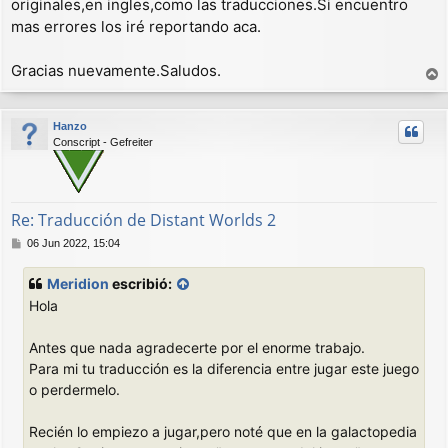
originales,en ingles,como las traducciones.Si encuentro
mas errores los iré reportando aca.
Gracias nuevamente.Saludos.
r
r
Hanzo
i
Conscript - Gefreiter
b
a
Re: Traducción de Distant Worlds 2
M
06 Jun 2022, 15:04
e
n
Meridion
escribió:
s
Hola
a
j
e
Antes que nada agradecerte por el enorme trabajo.
Para mi tu traducción es la diferencia entre jugar este juego
o perdermelo.
Recién lo empiezo a jugar,pero noté que en la galactopedia