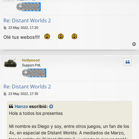
b
a
Re: Distant Worlds 2
M
23 May 2022, 17:20
e
Olé tus webos!!!!
n
s
a
r
j
r
e
Hollywood
i
Support-PdL
b
a
Re: Distant Worlds 2
M
23 May 2022, 17:35
e
n
Hanzo
escribió:
s
Hola a todos los presentes
a
j
e
Mi nombre es Diego y soy, entre otros juegos, un fan de los
4x, en especial de Distant Worlds. A mediados de Marzo,