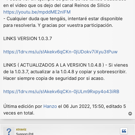
en el video que os dejo del canal Reinos de Silicio
https://youtu.be/mpddME2nlFM
- Cualquier duda que tengáis, intentaré estar disponible
para resolverla. Y gracias por vuestra participación.
LINKS VERSION 1.0.3.7
https://1drv.ms/u/s!Akekv6qCKn-0jUDokv7iXyu3tPuw
LINKS ( ACTUALIZADOS A LA VERSION 1.0.4.8 ) - Si vienes
de la 1.0.3.7, actualizar a la 1.0.4.8 y copiar y sobreescribir.
Hacer siempre copia de seguridad por si acaso.
https://1drv.ms/u/s!Akekv6qCKn-0jULm9Rxpy4o43iRB
Última edición por
Hanzo
el 06 Jun 2022, 15:50, editado 5
veces en total.
r
r
xtraviz
i
Support-PdL