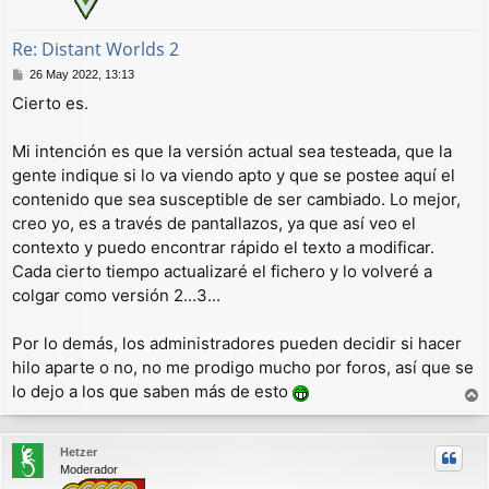
Re: Distant Worlds 2
M
26 May 2022, 13:13
e
Cierto es.
n
s
a
Mi intención es que la versión actual sea testeada, que la
j
gente indique si lo va viendo apto y que se postee aquí el
e
contenido que sea susceptible de ser cambiado. Lo mejor,
creo yo, es a través de pantallazos, ya que así veo el
contexto y puedo encontrar rápido el texto a modificar.
Cada cierto tiempo actualizaré el fichero y lo volveré a
colgar como versión 2...3...
Por lo demás, los administradores pueden decidir si hacer
hilo aparte o no, no me prodigo mucho por foros, así que se
lo dejo a los que saben más de esto
r
r
Hetzer
i
Moderador
b