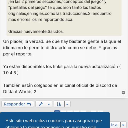
,en las 2 primeras secciones,"conceptos del juego" y
"pantallas del juego" te quedaron tanto los textos
originales,en ingles,como las traducciones.Si encuentro
mas errores los iré reportando aca.
Gracias nuevamente.Saludos.
Un placer, la verdad. Se que hay bastante gente a la que el
idioma no le permite disfrutarlo como se debe. Y gracias
por el reporte.
Ya están disponibles los links para la nueva actualización (
1.0.4.8 )
También están colgados en el canal oficial de discord de
Distant Worlds 2
r
r
Responder
i
Página
1
de
7
2
3
4
5
7
1
Siguiente
b
93 mensajes
…
a
Este sitio web utiliza cookies para asegurar que
Ir a
obtenga la mejor experiencia en nuestro sitio