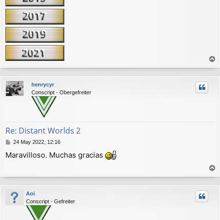
r
r
henrycyr
i
Conscript - Obergefreiter
b
a
Re: Distant Worlds 2
M
24 May 2022, 12:16
e
Maravilloso. Muchas gracias
n
s
a
r
j
r
e
Aoi
i
Conscript - Gefreiter
b
a