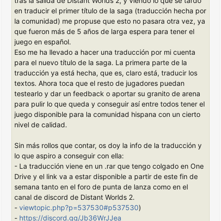
tras la salida de Distant Worlds 2, y viendo lo que se tardó
en traducir el primer título de la saga (traducción hecha por
la comunidad) me propuse que esto no pasara otra vez, ya
que fueron más de 5 años de larga espera para tener el
juego en español.
Eso me ha llevado a hacer una traducción por mi cuenta
para el nuevo título de la saga. La primera parte de la
traducción ya está hecha, que es, claro está, traducir los
textos. Ahora toca que el resto de jugadores puedan
testearlo y dar un feedback o aportar su granito de arena
para pulir lo que queda y conseguir así entre todos tener el
juego disponible para la comunidad hispana con un cierto
nivel de calidad.
Sin más rollos que contar, os doy la info de la traducción y
lo que aspiro a conseguir con ella:
- La traducción viene en un .rar que tengo colgado en One
Drive y el link va a estar disponible a partir de este fin de
semana tanto en el foro de punta de lanza como en el
canal de discord de Distant Worlds 2.
-
viewtopic.php?p=537530#p537530
)
-
https://discord.gg/Jb36WrJJea