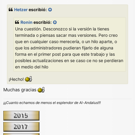
e
n
Hetzer
escribió:
s
a
j
Ronin
escribió:
e
Una cuestión. Desconozco si la versión la tienes
terminada o piensas sacar mas versiones. Pero creo
que en cualquier caso merecería, o un hilo aparte, o
que los administradores pudieran fijarlo de alguna
forma en el primer post para que este trabajo y las
posibles actualizaciones en se caso ce no se perdieran
en medio del hilo
¡Hecho!
Muchas gracias
¡¡¡Cuanto echamos de menos el esplendor de Al-Andalus!!!