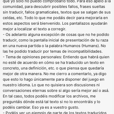
que yo solo no puedo comprobarlo todo. Para eso apelo a la
comunidad, para descubrir posibles fallos, frases sueltas
sin traducir, fallos gramaticales, textos que se salgan de sus
celdas, etc. Todo lo que me podáis decir para mejorarla en
estos aspectos será bienvenido. Los pantallazos ayudarán
mejor a localizar el texto a corregir.
- Os adelanto alguna excepción de cosas que no he podido
traducir, como la pantalla inicial de presentación de tu raza
en una nueva partida o la palabra Humanos (Humans). No
las he podido traducir por temas de incompatibilidades.
- Tema de opiniones personales: Entiendo que habrá quien
no esté de acuerdo en cómo se ha traducido un texto en
concreto, una definición, etc. o que piensa que quedaría
mejor de otra manera. No me cierro a comentarlo, ya digo
que esto lo hago únicamente para disponer del juego en
nuestro idioma. Lo que no quisiera son discusiones ni
conversaciones eternas sobre si algo sería mejor así o asá.
En tal caso, todos podéis modificar los archivos, me
preguntáis dónde está tal texto si no lo encontráis y lo
podéis cambiar. Eso ya es a vuestro gusto.
- Podéis ver un ejemplo de parte de los textos traducidos