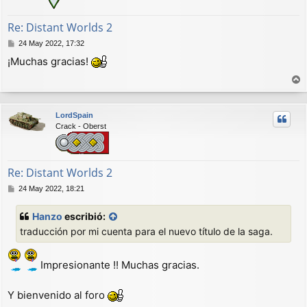
Re: Distant Worlds 2
M
24 May 2022, 17:32
e
¡Muchas gracias!
n
s
a
r
j
r
e
LordSpain
i
Crack - Oberst
b
a
Re: Distant Worlds 2
M
24 May 2022, 18:21
e
n
Hanzo
escribió:
s
traducción por mi cuenta para el nuevo título de la saga.
a
j
e
Impresionante !! Muchas gracias.
Y bienvenido al foro