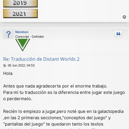
r
r
Meridion
i
Conscript - Gefreiter
b
a
Re: Traducción de Distant Worlds 2
M
06 Jun 2022, 04:53
e
Hola
n
s
a
Antes que nada agradecerte por el enorme trabajo.
j
Para mi tu traducción es la diferencia entre jugar este juego
e
o perdermelo.
Recién lo empiezo a jugar,pero noté que en la galactopedia
,en las 2 primeras secciones,"conceptos del juego" y
"pantallas del juego" te quedaron tanto los textos