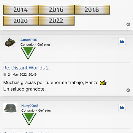
r
r
JanonRDS
i
Conscript - Gefreiter
b
a
Re: Distant Worlds 2
M
24 May 2022, 20:49
e
Muchas gracias por tu enorme trabajo, Hanzo
n
Un saludo grandote.
s
a
r
j
r
e
HarryJOnS
i
Conscript - Gefreiter
b
a