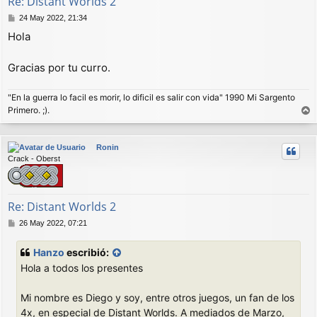
Re: Distant Worlds 2
M
24 May 2022, 21:34
e
Hola
n
s
a
Gracias por tu curro.
j
e
"En la guerra lo facil es morir, lo dificil es salir con vida" 1990 Mi Sargento
Primero. ;).
r
r
Ronin
i
Crack - Oberst
b
a
Re: Distant Worlds 2
M
26 May 2022, 07:21
e
n
Hanzo
escribió:
s
Hola a todos los presentes
a
j
e
Mi nombre es Diego y soy, entre otros juegos, un fan de los
4x, en especial de Distant Worlds. A mediados de Marzo,