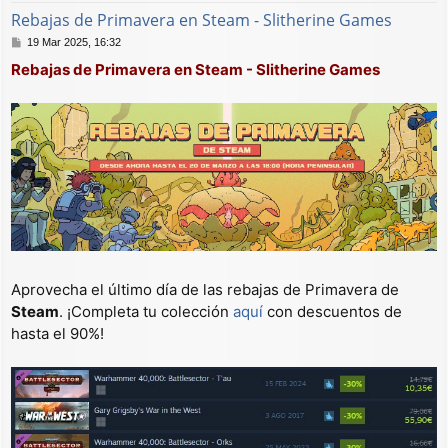
Rebajas de Primavera en Steam - Slitherine Games
M
19 Mar 2025, 16:32
e
Rebajas de Primavera en Steam - Slitherine Games
n
s
a
j
e
Aprovecha el último día de las rebajas de Primavera de
Steam
. ¡Completa tu colección
aquí
con descuentos de
hasta el 90%!