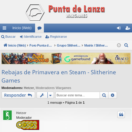
Inicio (Web)
nl
Buscar
Identificarse
or
Registrarse
de
eg
B
ac
Inicio (Web)
os
Foro Punta de Lanza Wargames
Grupo Slitherine
Matrix / Slitherine
nti
ist
u
es
fic
ra
s
rá
ar
rs
c
Rebajas de Primavera en Steam - Slitherine
a
pi
se
e
r
Games
do
Moderadores:
Hetzer
,
Moderadores Wargames
s
Buscar
Búsqued
Responder
1 mensaje • Página
1
de
1
Hetzer
Moderador