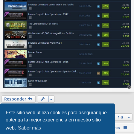
r
r
Responder
i
1 mensaje • Página
1
de
1
b
Este sitio web utiliza cookies para asegurar que
a
Ir a
obtenga la mejor experiencia en nuestro sitio
web.
Saber más
Inicio (Web)
Foro Punta de Lanza Wargames
Contáctenos