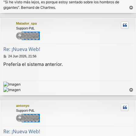
"Si he visto más lejos, es porque estoy sentado sobre los hombros de
e
gigantes". Bernard de Chartres.
r
r
Matador_spa
i
Support-PdL
b
a
Re: ¡Nueva Web!
M
24 Jun 2026, 21:56
e
Prefería el sistema anterior.
n
s
a
j
e
r
r
antonyo
i
Support-PdL
b
a
Re: ¡Nueva Web!