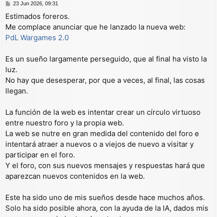
M
23 Jun 2026, 09:31
e
Estimados foreros.
n
Me complace anunciar que he lanzado la nueva web:
s
a
PdL Wargames 2.0
j
e
Es un sueño largamente perseguido, que al final ha visto la
luz.
No hay que desesperar, por que a veces, al final, las cosas
llegan.
La función de la web es intentar crear un círculo virtuoso
entre nuestro foro y la propia web.
La web se nutre en gran medida del contenido del foro e
intentará atraer a nuevos o a viejos de nuevo a visitar y
participar en el foro.
Y el foro, con sus nuevos mensajes y respuestas hará que
aparezcan nuevos contenidos en la web.
Este ha sido uno de mis sueños desde hace muchos años.
Solo ha sido posible ahora, con la ayuda de la IA, dados mis