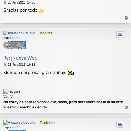
M
25 Jun 2026, 14:56
e
Gracias por todo
n
s
a
r
j
r
e
Vladimir
i
Support-PdL
b
a
Re: ¡Nueva Web!
M
25 Jun 2026, 19:31
e
Menuda sorpresa, gran trabajo
n
s
a
j
e
Vae Victis
No estoy de acuerdo con lo que decís, pero defenderé hasta la muerte
vuestro derecho a decirlo
r
r
Tamburini
i
Support-PdL
b