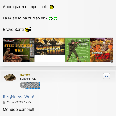
j
Ahora parece importante
e
La IA se lo ha currao eh?
Bravo Santi
r
r
Rander
i
Support-PdL
b
a
Re: ¡Nueva Web!
M
23 Jun 2026, 17:22
e
Menudo cambio!!
n
s