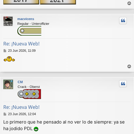
r
r
macvicens
i
Regular - Unteroffizier
b
a
Re: ¡Nueva Web!
M
23 Jun 2026, 11:09
e
n
s
a
r
j
r
e
CM
i
Crack - Oberst
b
a
Re: ¡Nueva Web!
M
23 Jun 2026, 12:04
e
Lo primero que he pensado al no ver lo de siempre: ya se
n
ha jodido PDL
s
a