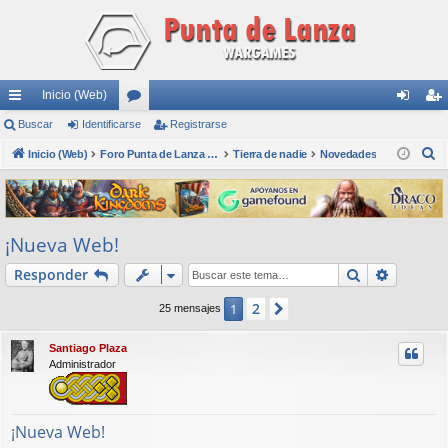
Inicio (Web)
nl
Buscar
Identificarse
or
Registrarse
de
eg
B
ac
Inicio (Web)
os
Foro Punta de Lanza Wargames
Tierra de nadie
Novedades
nti
ist
u
es
fic
ra
s
rá
ar
rs
c
¡Nueva Web!
a
pi
se
e
r
Buscar
Búsqued
Responder
do
s
2
1
Siguiente
25 mensajes
Santiago Plaza
Administrador
¡Nueva Web!