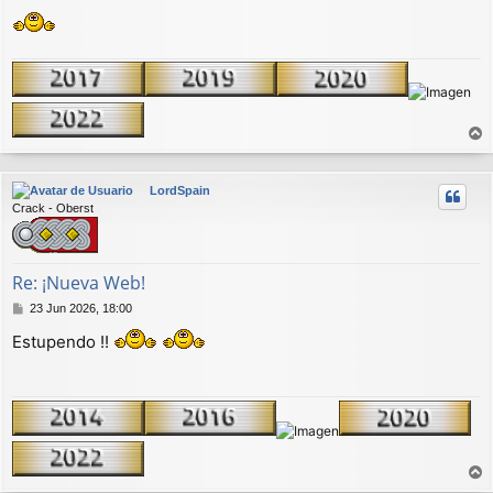
a
j
e
r
r
LordSpain
i
Crack - Oberst
b
a
Re: ¡Nueva Web!
M
23 Jun 2026, 18:00
e
Estupendo !!
n
s
a
j
e
r