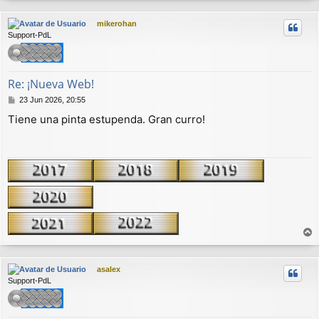
r
mikerohan
i
Support-PdL
b
a
Re: ¡Nueva Web!
M
23 Jun 2026, 20:55
e
Tiene una pinta estupenda. Gran curro!
n
s
a
j
e
r
r
asalex
i
Support-PdL
b
a