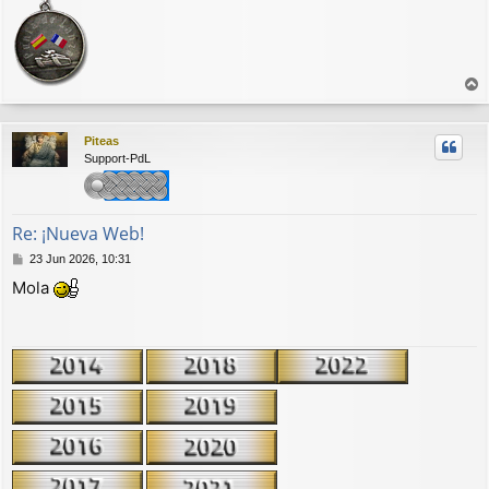
r
r
Piteas
i
Support-PdL
b
a
Re: ¡Nueva Web!
M
23 Jun 2026, 10:31
e
Mola
n
s
a
j
e