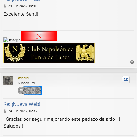
M
24 Jun 2026, 10:41
e
Excelente Santi!
n
s
a
j
e
r
r
Vencini
i
Support-PdL
b
a
Re: ¡Nueva Web!
M
24 Jun 2026, 16:36
e
! Gracias por seguir mejorando este pedazo de sitio ! !
n
Saludos !
s
a
j