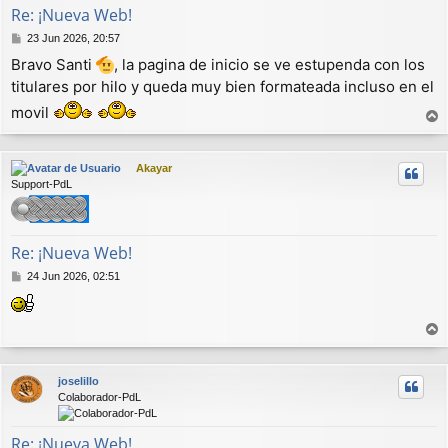
Re: ¡Nueva Web!
M
23 Jun 2026, 20:57
e
Bravo Santi
, la pagina de inicio se ve estupenda con los
n
titulares por hilo y queda muy bien formateada incluso en el
s
a
movil
j
e
r
r
Akayar
i
Support-PdL
b
a
Re: ¡Nueva Web!
M
24 Jun 2026, 02:51
e
n
s
a
r
j
r
e
joselillo
i
Colaborador-PdL
b
a
Re: ¡Nueva Web!