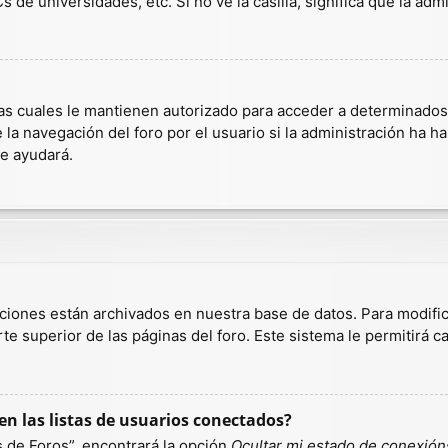
 de universidades, etc. Si no ve la casilla, significa que la admi
as cuales le mantienen autorizado para acceder a determinados r
a navegación del foro por el usuario si la administración ha hab
te ayudará.
aciones están archivados en nuestra base de datos. Para modific
te superior de las páginas del foro. Este sistema le permitirá c
n las listas de usuarios conectados?
 de Foros”, encontrará la opción
Ocultar mi estado de conexión