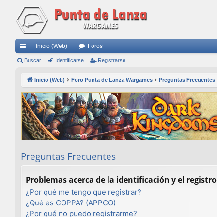
Inicio (Web)
Foros
nl
Buscar
Identificarse
Registrarse
ac
Inicio (Web)
Foro Punta de Lanza Wargames
Preguntas Frecuentes
es
rá
pi
do
s
Preguntas Frecuentes
Problemas acerca de la identificación y el registro
¿Por qué me tengo que registrar?
¿Qué es COPPA? (APPCO)
¿Por qué no puedo registrarme?