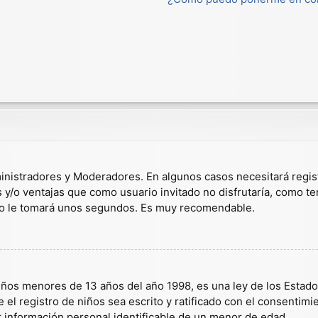
dministradores y Moderadores. En algunos casos necesitará regis
s y/o ventajas que como usuario invitado no disfrutaría, como t
solo le tomará unos segundos. Es muy recomendable.
s menores de 13 años del año 1998, es una ley de los Estados U
 el registro de niños sea escrito y ratificado con el consentim
r información personal identificable de un menor de edad.