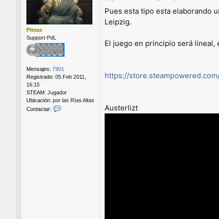
e
Pues esta tipo esta elaborando u
n
Leipzig.
s
a
Piteas
j
Support-PdL
El juego en principio será lineal
e
Mensajes:
7901
https://store.steampowered.com/
Registrado:
05 Feb 2011,
16:15
STEAM:
Jugador
Ubicación:
por las Rías Altas
Austerlizt
C
Contactar:
o
n
t
a
c
t
a
r
P
i
t
e
a
s