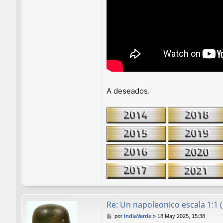
A deseados.
Re: Un napoleonico escala 1:1 
M
por
IndiaVerde
»
18 May 2025, 15:38