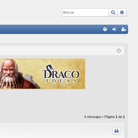
Buscar
Búsqu
E
FA
de
eg
Q
nti
ist
fic
ra
ar
rs
se
e
4 mensajes • Página
1
de
1