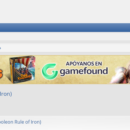
s
Iron)
squeda avanzada
oleon Rule of Iron)