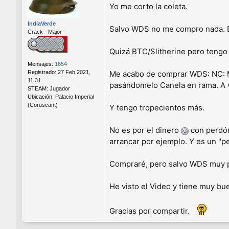
e
Yo me corto la coleta.
n
s
IndiaVerde
a
Salvo WDS no me compro nada. Es
Crack - Major
j
e
Quizá BTC/Slitherine pero tengo
Mensajes:
1654
Registrado:
27 Feb 2021,
Me acabo de comprar WDS: NC: Mi
11:31
pasándomelo Canela en rama. A v
STEAM:
Jugador
Ubicación:
Palacio Imperial
(Coruscant)
Y tengo tropecientos más.
No es por el dinero
con perdón,
arrancar por ejemplo. Y es un "p
Compraré, pero salvo WDS muy 
He visto el Video y tiene muy b
Gracias por compartir.