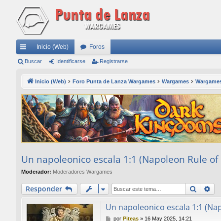
Inicio (Web)
Foros
nl
Buscar
Identificarse
Registrarse
ac
Inicio (Web)
Foro Punta de Lanza Wargames
Wargames
Wargame
es
rá
pi
do
s
Un napoleonico escala 1:1 (Napoleon Rule of 
Moderador:
Moderadores Wargames
Buscar
Bú
Responder
Un napoleonico escala 1:1 (Nap
M
por
Piteas
»
16 May 2025, 14:21