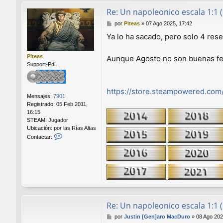
Re: Un napoleonico escala 1:1 
M
por
Piteas
»
07 Ago 2025, 17:42
e
Ya lo ha sacado, pero solo 4 re
n
s
a
Piteas
Aunque Agosto no son buenas fe
j
Support-PdL
e
https://store.steampowered.com/
Mensajes:
7901
Registrado:
05 Feb 2011,
16:15
STEAM:
Jugador
Ubicación:
por las Rías Altas
C
Contactar:
o
n
t
a
c
t
a
r
Re: Un napoleonico escala 1:1 
P
i
M
por
Justin [Gen]aro MacDuro
»
08 Ago 202